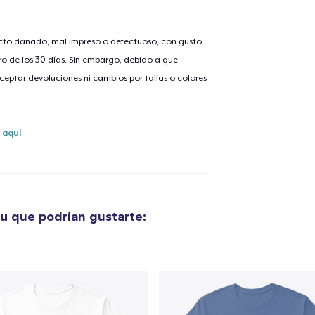
ucto dañado, mal impreso o defectuoso, con gusto
o de los 30 días. Sin embargo, debido a que
lo añadido al
carrito
eptar devoluciones ni cambios por tallas o colores
s
aquí
.
alizar y pagar pedido
Seguir com
ou
que podrían gustarte: