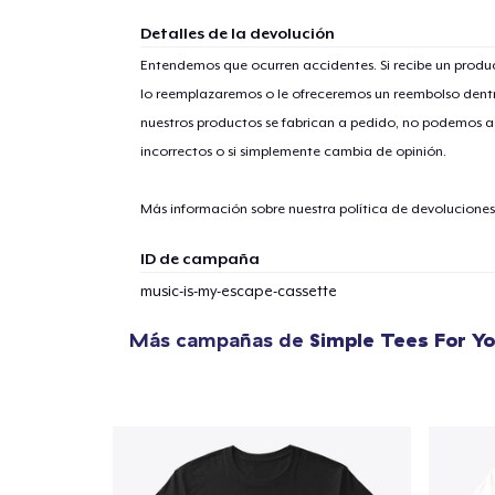
Detalles de la devolución
Entendemos que ocurren accidentes. Si recibe un prod
lo reemplazaremos o le ofreceremos un reembolso dentr
1
artícu
nuestros productos se fabrican a pedido, no podemos ac
incorrectos o si simplemente cambia de opinión.
Más información sobre nuestra política de devolucione
Fin
ID de campaña
music-is-my-escape-cassette
Más campañas de
Simple Tees For Y