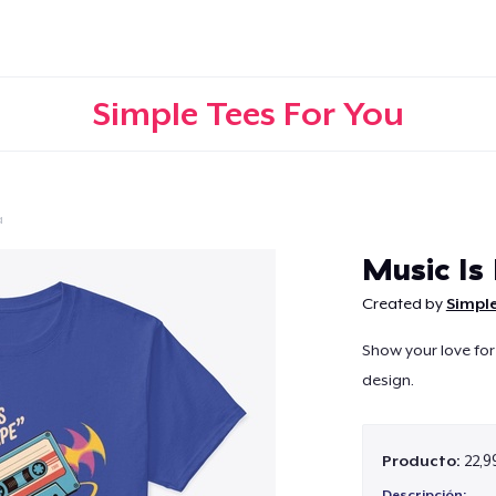
Simple Tees For You
a
Continuar
Music Is
Created by
Simple
Show your love for
design.
Producto:
22,9
Descripción: