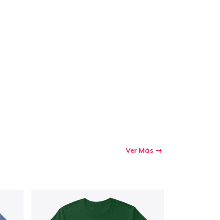
Ir al carrito
Cant.
prando
Ver Más