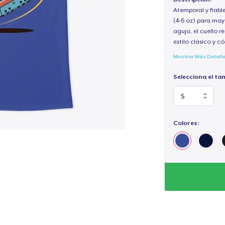
Atemporal y fiabl
(4-6 oz) para may
aguja, el cuello 
estilo clásico y 
Mostrar Más Detall
Selecciona el ta
Colores: