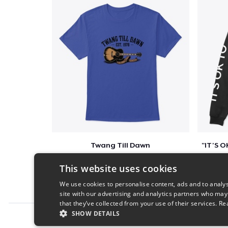
Twang Till Dawn
$23
This website uses cookies
We use cookies to personalise content, ads and to analys
site with our advertising and analytics partners who may
that they’ve collected from your use of their services.
Re
SHOW DETAILS
Report this product