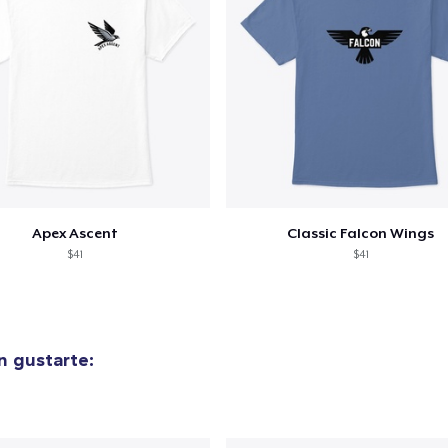
Apex Ascent
Classic Falcon Wings
$41
$41
n gustarte: