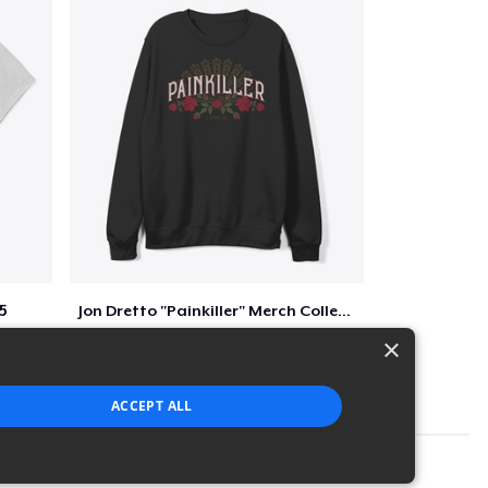
5
Jon Dretto "Painkiller" Merch Collection
$39
×
ACCEPT ALL