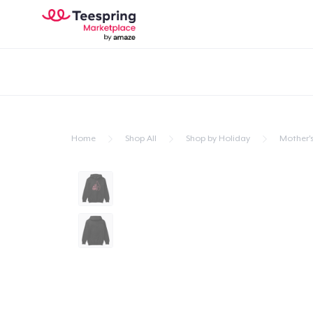
Home
Shop All
Shop by Holiday
Mother'