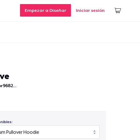
Empezar a Diseñar
Iniciar sesión
ove
r9682...
nibles: