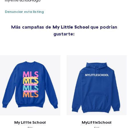
my-little-school-logo
Denunciar esta listing
Más campañas de
My Little School
que podrían
gustarte:
My Little School
MyLittleSchool