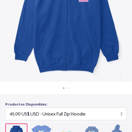
Cómo funciona
6,99 US$
Venda en todas partes
Unisex Classic Pullover Hoodie
Venda lo que sea
45,00 US$
Kids Classic Pullover Hoodie
34,99 US$
Unisex Classic Crewneck Sweatshirt
35,00 US$
Women's Premium V-Neck Tee
30,00 US$
Productos Disponibles:
Kids Premium Tee
28,00 US$