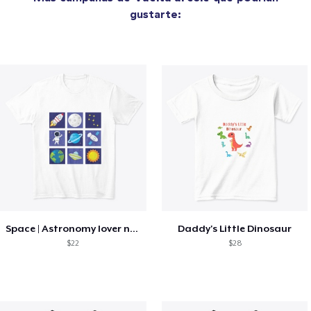
gustarte:
Space | Astronomy lover nice summer tee
Daddy's Little Dinosaur
$22
$28