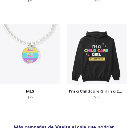
$37
$45
MLS
I'm a Childcare Girl in a ECE World
$35
$50
Más campañas de
Vuelta al cole
que podrían