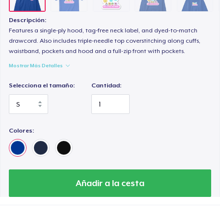
Women's Boyfriend Tee
26,99 US$
Descripción:
Features a single-ply hood, tag-free neck label, and dyed-to-match
Next Level 3600 | Premium Ring-Spun Cotton T-Shirt
drawcord. Also includes triple-needle top coverstitching along cuffs,
waistband, pockets and hood and a full-zip front with pockets.
29,00 US$
Mostrar Más Detalles
Selecciona el tamaño:
Cantidad:
Colores:
Añadir a la cesta