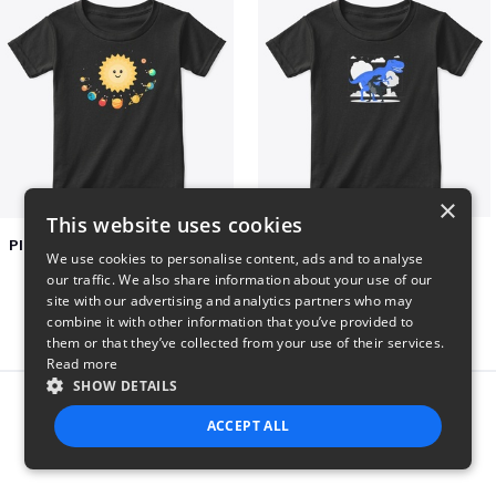
×
This website uses cookies
Planets toasting marshmallows
Dianousar design
We use cookies to personalise content, ads and to analyse
$22
$22
our traffic. We also share information about your use of our
site with our advertising and analytics partners who may
combine it with other information that you’ve provided to
them or that they’ve collected from your use of their services.
Read more
SHOW DETAILS
Report this product
ACCEPT ALL
STRICTLY NECESSARY
PERFORMANCE