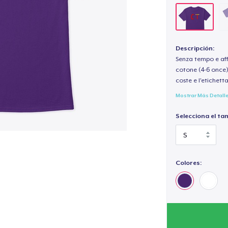
Descripción:
Senza tempo e aff
cotone (4-6 once) 
coste e l'etichett
Mostrar Más Detall
Selecciona el ta
Colores: