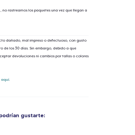
., no rastreamos los paquetes una vez que llegan a
ucto dañado, mal impreso o defectuoso, con gusto
o de los 30 días. Sin embargo, debido a que
eptar devoluciones ni cambios por tallas o colores
s
aquí
.
odrían gustarte:
lo añadido al
carrito