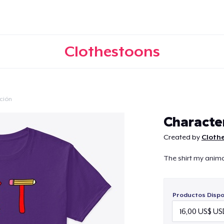
Clothestoons
ción
Continuar
Character
Created by
Cloth
The shirt my anim
Productos Dispo