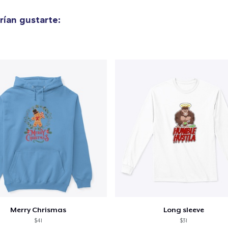
ían gustarte:
Merry Chrismas
Long sleeve
$41
$31