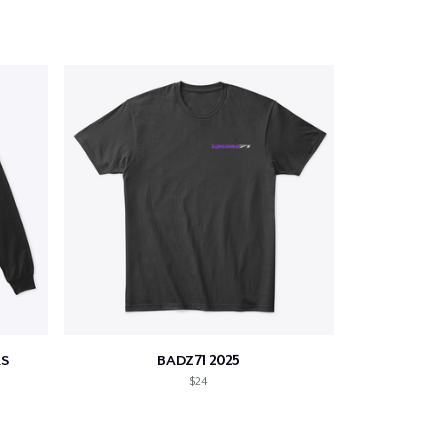
S
BADZ71 2025
$24