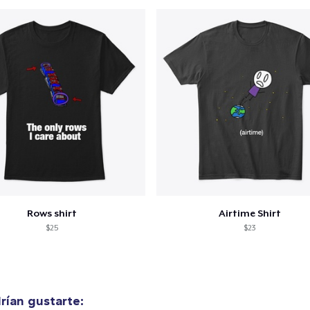
alizar y pagar pedido
Seguir com
Classic Crew Neck T-Shirt
16,00 US$
Women's Comfort Tee
16,99 US$
Rows shirt
Airtime Shirt
$25
$23
ían gustarte: