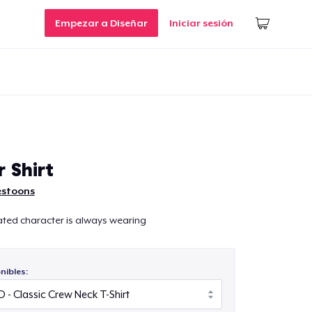
Empezar a Diseñar
Iniciar sesión
 Shirt
estoons
ated character is always wearing
nibles: