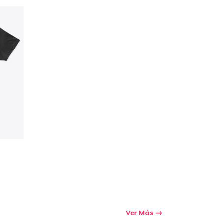
Cant.
prando
Ver Más