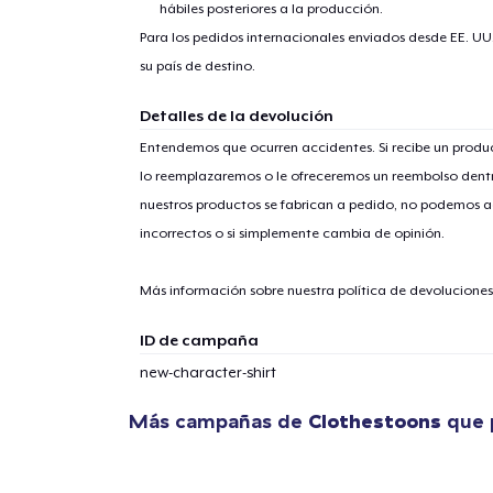
hábiles posteriores a la producción.
Para los pedidos internacionales enviados desde EE. UU
su país de destino.
Detalles de la devolución
Entendemos que ocurren accidentes. Si recibe un prod
lo reemplazaremos o le ofreceremos un reembolso dentr
nuestros productos se fabrican a pedido, no podemos ac
incorrectos o si simplemente cambia de opinión.
Más información sobre nuestra política de devolucione
ID de campaña
new-character-shirt
Más campañas de
Clothestoons
que p
1
artícu