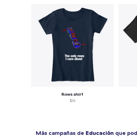
Fin
Rows shirt
$26
Más campañas de
Educación
que podr