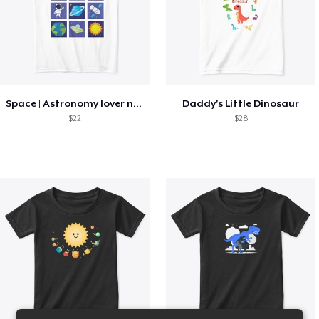
Space | Astronomy lover nice summer tee
Daddy's Little Dinosaur
$22
$28