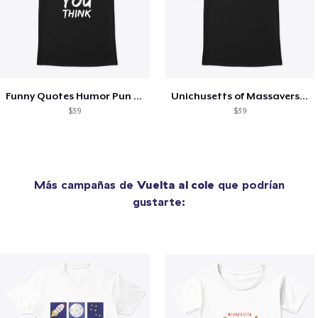
Funny Quotes Humor Pun Over thinker
Unichusetts of Massaversity Funny
$39
$39
Más campañas de
Vuelta al cole
que podrían
gustarte: