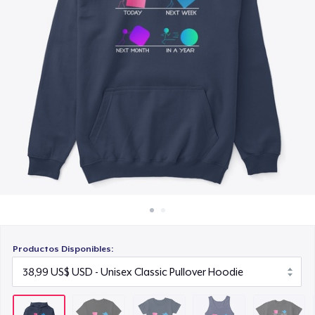
Cómo funciona
22,99 US$
Venda en todas partes
Classic Tank Top
Venda lo que sea
21,99 US$
Kids Premium Tee
18,99 US$
Classic Long Sleeve Tee
25,99 US$
Productos Disponibles: