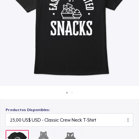
Cómo funciona
23,00 US$
Venda en todas partes
Venda lo que sea
Productos Disponibles: