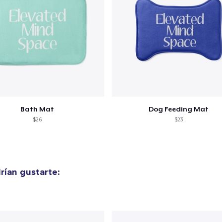
alizar y pagar pedido
Seguir com
Bath Mat
Dog Feeding Mat
$26
$23
ían gustarte: