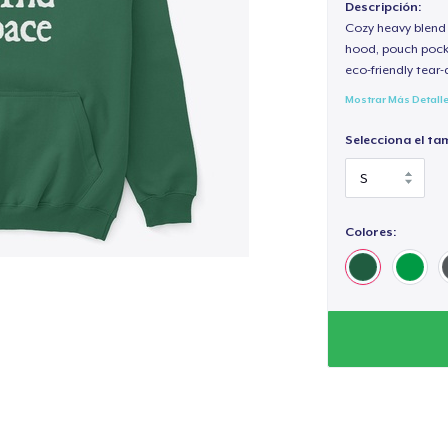
Descripción:
Cozy heavy blend 
hood, pouch pocket
eco-friendly tear-a
Mostrar Más Detall
Selecciona el ta
Colores: