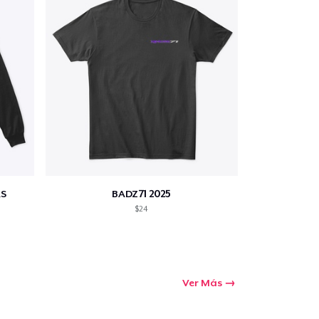
S
BADZ71 2025
$24
Ver Más