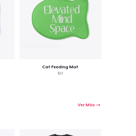
prando
Cat Feeding Mat
$23
Ver Más