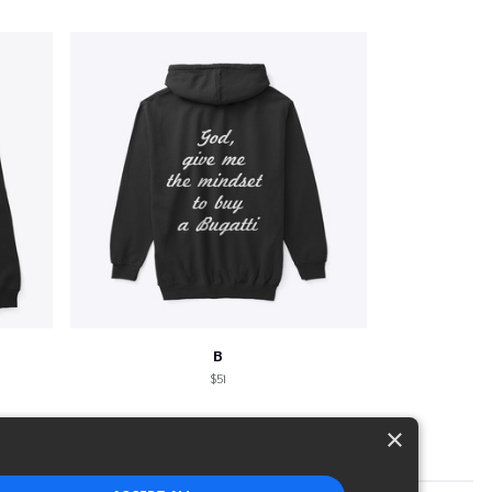
B
$51
×