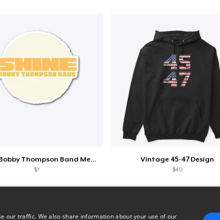
Shine - Bobby Thompson Band Merch
Vintage 45-47 Design
$7
$40
e our traffic. We also share information about your use of our