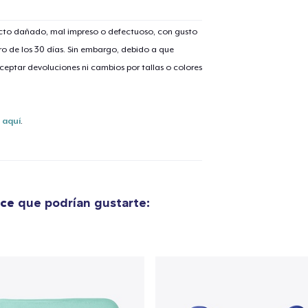
ucto dañado, mal impreso o defectuoso, con gusto
o de los 30 días. Sin embargo, debido a que
eptar devoluciones ni cambios por tallas o colores
s
aquí
.
ace
que podrían gustarte:
lo añadido al
carrito