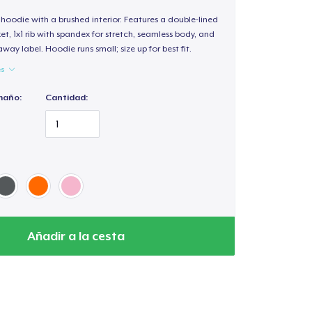
hoodie with a brushed interior. Features a double-lined
, 1x1 rib with spandex for stretch, seamless body, and
way label. Hoodie runs small; size up for best fit.
es
maño:
Cantidad:
Añadir a la cesta