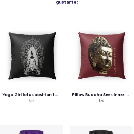
gustarte:
Yoga Girl lotus position tank top
Pillow Buddha Seek Inner Peace
$26
$26