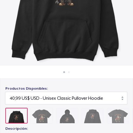
Cómo funciona
66,99 US$
Venda en todas partes
Unisex Premium Pullover Hoodie
Venda lo que sea
40,99 US$
Comfort Tee
23,99 US$
Mug
15,99 US$
Productos Disponibles:
Women's Crop Hoodie
46,99 US$
Women's Comfort Tee
24,99 US$
Descripción: