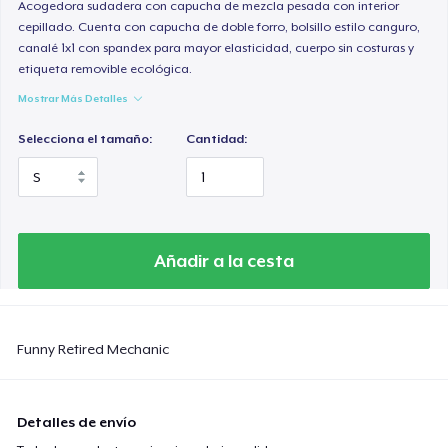
Women's Flowy Tank Top
Acogedora sudadera con capucha de mezcla pesada con interior
cepillado. Cuenta con capucha de doble forro, bolsillo estilo canguro,
28,99 US$
canalé 1x1 con spandex para mayor elasticidad, cuerpo sin costuras y
etiqueta removible ecológica.
Women's Racerback Tank
Mostrar Más Detalles
21,99 US$
Selecciona el tamaño:
Cantidad:
Essential Tee
33,99 US$
Tru Transfer Printed Unisex Premium Hoodie
52,99 US$
Añadir a la cesta
Next Level 3600 | Premium Ring-Spun Cotton T-Shirt
24,99 US$
Funny Retired Mechanic
Detalles de envío