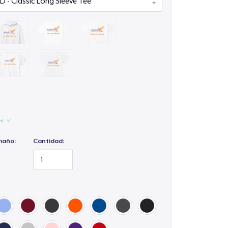
es
maño:
Cantidad: