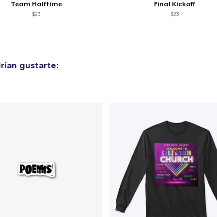
Team Halftime
Final Kickoff
$23
$23
ían gustarte: