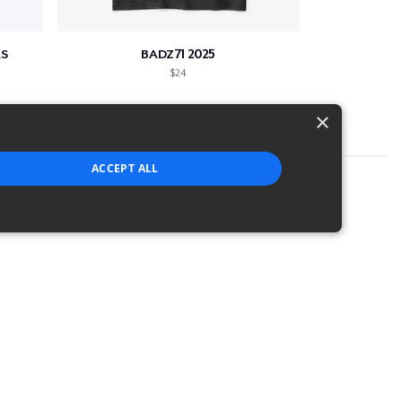
S
BADZ71 2025
$24
×
ACCEPT ALL
strictly necessary cookies.