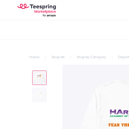
Home
Shop All
Shop by Category
Depor