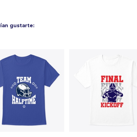
Unisex Classic Crewneck Sweatshirt
30,00 US$
ían gustarte:
Women's Classic Tee
21,99 US$
Women's Comfort Tee
21,99 US$