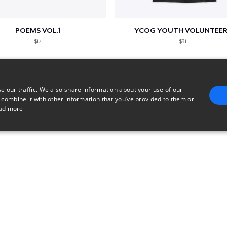
POEMS VOL.1
YCOG YOUTH VOLUNTEER
$17
$31
e our traffic. We also share information about your use of our
 combine it with other information that you’ve provided to them or
ad more
E
TARGETING
FUNCTIONALITY
UNCLASSIFIED
trictly necessary
Performance
Targeting
Functionality
Unclassified
uch as user login and account management. The website cannot be used properly without 
n
Description
Used for checkout functionality