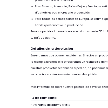
Para Francia, Alemania, Países Bajos y Suecia, se est
días hábiles posteriores a la producción.
Para todos los demás países de Europa, se estima que
hábiles posteriores a la producción.
Para los pedidos internacionales enviados desde EE. UU
su país de destino.
Detalles de la devolución
Entendemos que ocurren accidentes. Si recibe un prod
lo reemplazaremos o le ofreceremos un reembolso dentr
nuestros productos se fabrican a pedido, no podemos ac
incorrectos o si simplemente cambia de opinión.
Más información sobre nuestra política de devolucione
ID de campaña
new-harts-academy-shirts