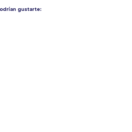
lo añadido al
carrito
odrían gustarte:
alizar y pagar pedido
Seguir com
Classic Long Sleeve Tee
26,99 US$
Unisex Classic Pullover Hoodie
35,00 US$
Classic Crew Neck T-Shirt
20,99 US$
Comfort Tee
21,99 US$