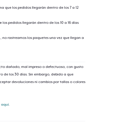
ima que los pedidos llegarán dentro de los 7 a 12
 los pedidos llegarán dentro de los 10 a 16 días
., no rastreamos los paquetes una vez que llegan a
ucto dañado, mal impreso o defectuoso, con gusto
o de los 30 días. Sin embargo, debido a que
eptar devoluciones ni cambios por tallas o colores
s
aquí
.