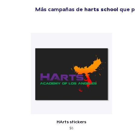
1
artícu
Más campañas de
harts school
que p
Fin
HArts stickers
$8