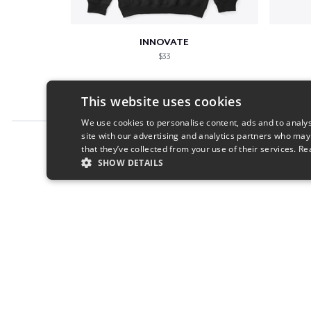
INNOVATE
$33
This website uses cookies
We use cookies to personalise content, ads and to analys
site with our advertising and analytics partners who may
Report this product
that they’ve collected from your use of their services.
Re
SHOW DETAILS
STRICTLY NECESSARY
PERFORMANC
S
Strictly necessary cookies allow core website functionality s
Name
Provider
/
Domain
Expiratio
cart
.teespring.com
Session