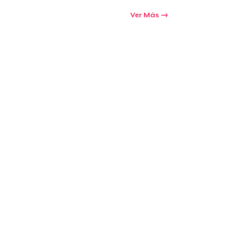
Ir al carrito
Ver Más
Cant.
prando