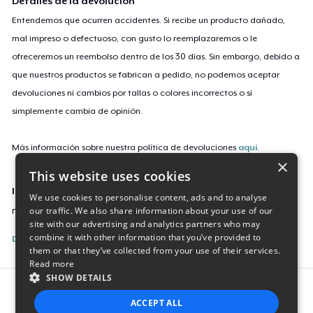
Detalles de la devolución
Entendemos que ocurren accidentes. Si recibe un producto dañado,
mal impreso o defectuoso, con gusto lo reemplazaremos o le
ofreceremos un reembolso dentro de los 30 días. Sin embargo, debido a
que nuestros productos se fabrican a pedido, no podemos aceptar
devoluciones ni cambios por tallas o colores incorrectos o si
simplemente cambia de opinión.
Más información sobre nuestra política de devoluciones
aquí
.
×
This website uses cookies
ID de campaña
We use cookies to personalise content, ads and to analyse
our traffic. We also share information about your use of our
new-hep
site with our advertising and analytics partners who may
combine it with other information that you’ve provided to
Denunciar esta listing
them or that they’ve collected from your use of their services.
Read more
SHOW DETAILS
Report this product
ACCEPT ALL