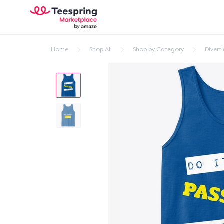
Home
Shop All
Shop by Category
Divert