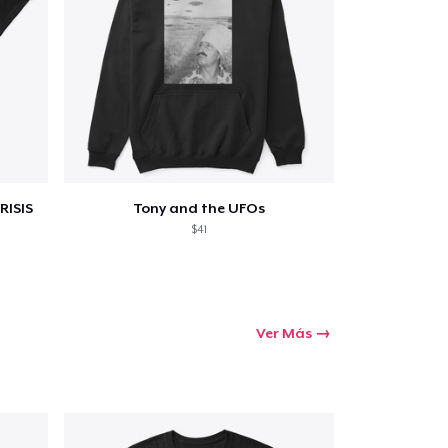
prando
RISIS
Tony and the UFOs
$41
Ver Más