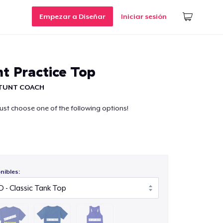
Empezar a Diseñar
Iniciar sesión
nt Practice Top
STUNT COACH
 choose one of the following options!
nibles: