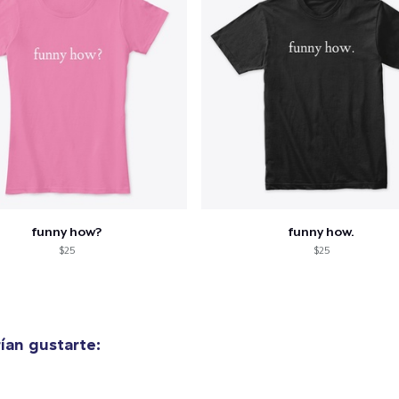
funny how?
funny how.
$25
$25
ían gustarte: