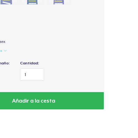
isex
es
maño:
Cantidad:
Añadir a la cesta