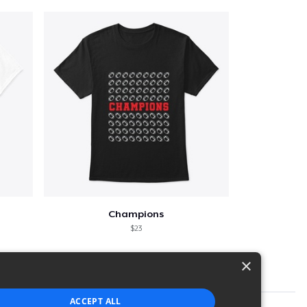
Champions
$23
×
ACCEPT ALL