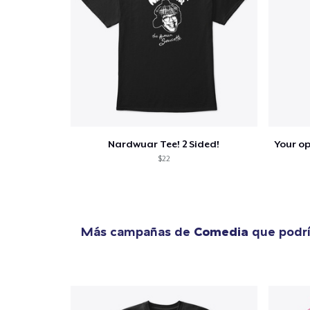
Fin
Nardwuar Tee! 2 Sided!
$22
Más campañas de
Comedia
que podrí