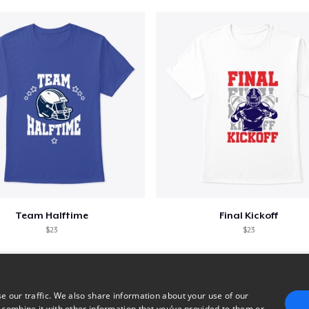
Team Halftime
Final Kickoff
$23
$23
e our traffic. We also share information about your use of our
 combine it with other information that you’ve provided to them or