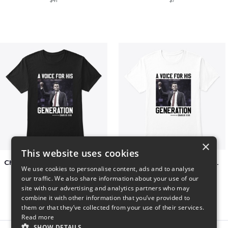
$41
$7
×
This website uses cookies
Charlie Kirk A Voice For His Generation
Charlie Kirk A Voice For His Generation
We use cookies to personalise content, ads and to analyse
$41
$7
our traffic. We also share information about your use of our
site with our advertising and analytics partners who may
combine it with other information that you’ve provided to
them or that they’ve collected from your use of their services.
Read more
SHOW DETAILS