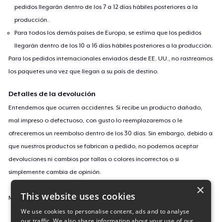
pedidos llegarán dentro de los 7 a 12 días hábiles posteriores a la
producción.
Para todos los demás países de Europa, se estima que los pedidos
llegarán dentro de los 10 a 16 días hábiles posteriores a la producción.
Para los pedidos internacionales enviados desde EE. UU., no rastreamos
los paquetes una vez que llegan a su país de destino.
Detalles de la devolución
Entendemos que ocurren accidentes. Si recibe un producto dañado,
mal impreso o defectuoso, con gusto lo reemplazaremos o le
ofreceremos un reembolso dentro de los 30 días. Sin embargo, debido a
que nuestros productos se fabrican a pedido, no podemos aceptar
devoluciones ni cambios por tallas o colores incorrectos o si
simplemente cambia de opinión.
×
This website uses cookies
Más información sobre nuestra política de devoluciones
aquí
.
We use cookies to personalise content, ads and to analyse
our traffic. We also share information about your use of our