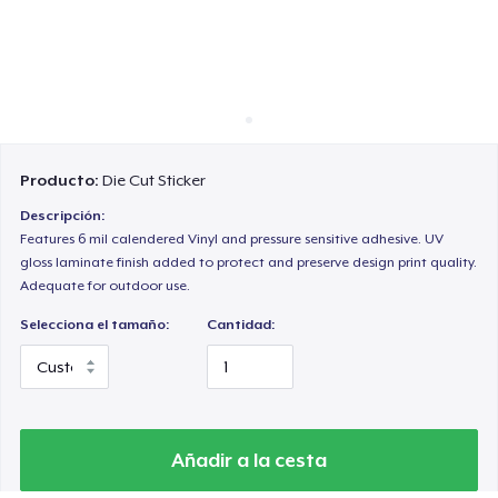
Cómo funciona
Venda en todas partes
Venda lo que sea
Producto:
Die Cut Sticker
Descripción:
Features 6 mil calendered Vinyl and pressure sensitive adhesive. UV
gloss laminate finish added to protect and preserve design print quality.
Adequate for outdoor use.
Selecciona el tamaño:
Cantidad:
Añadir a la cesta