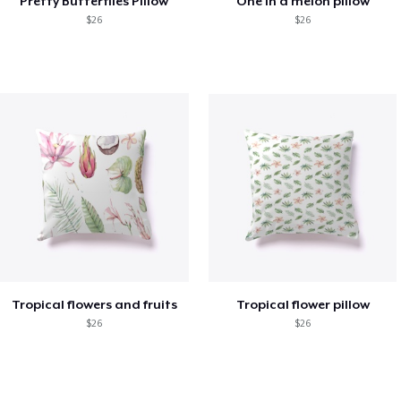
Pretty Butterflies Pillow
One in a melon pillow
$26
$26
Tropical flowers and fruits
Tropical flower pillow
$26
$26