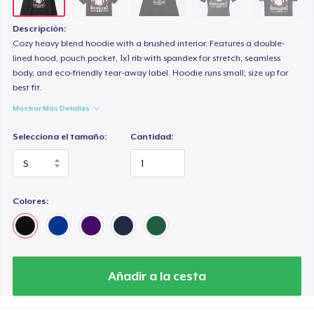
Comfort Colors 1717 | Classic Heavyweight T-Shirt
24,99 US$
Descripción:
Cozy heavy blend hoodie with a brushed interior. Features a double-
Classic Long Sleeve Tee
lined hood, pouch pocket, 1x1 rib with spandex for stretch, seamless
body, and eco-friendly tear-away label. Hoodie runs small; size up for
30,99 US$
best fit.
Mostrar Más Detalles
Next Level 3600 | Premium Ring-Spun Cotton T-Shirt
24,99 US$
Selecciona el tamaño:
Cantidad:
Colores:
Añadir a la cesta