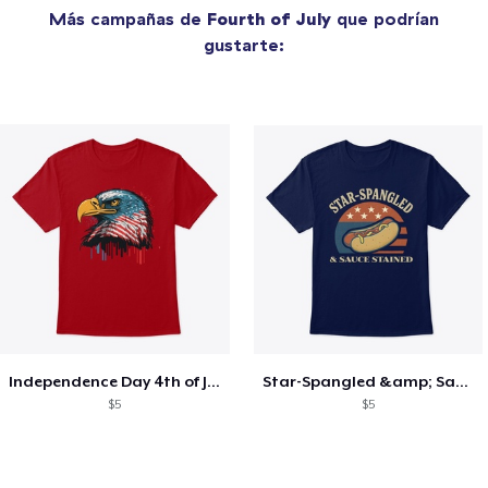
Más campañas de
Fourth of July
que podrían
gustarte:
Independence Day 4th of July T-Shirt
Star-Spangled &amp; Sauce Stained
$5
$5