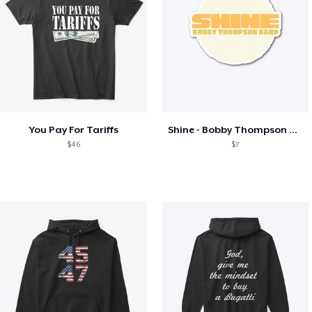
You Pay For Tariffs
Shine - Bobby Thompson Band Merch
$46
$7