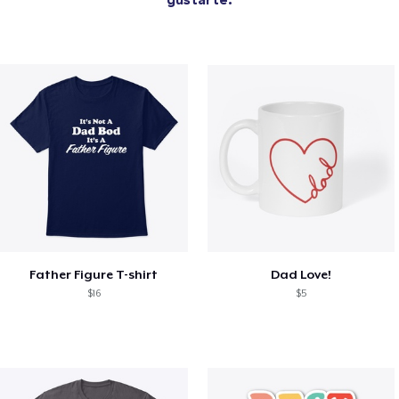
Father Figure T-shirt
Dad Love!
$16
$5