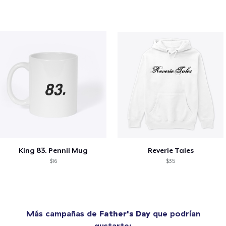
King 83. Pennii Mug
Reverie Tales
$16
$35
Más campañas de
Father's Day
que podrían
gustarte: