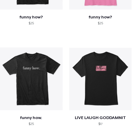
funny how?
funny how?
$25
$25
funny how.
LIVE LAUGH GODDAMNIT
$25
$17