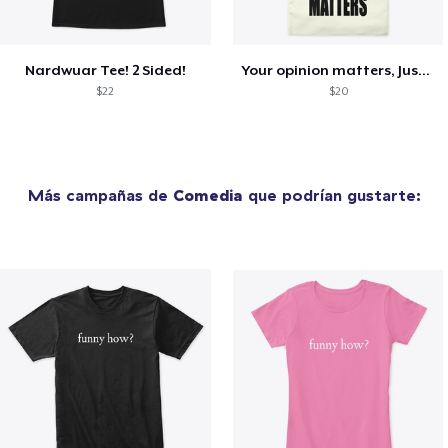
Nardwuar Tee! 2 Sided!
Your opinion matters, Just not to me!
$22
$20
Más campañas de
Comedia
que podrían gustarte: