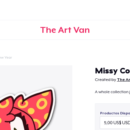
The Art Van
ew Year
Continuar
Missy Co
Created by
The A
A whole collection j
Productos Dispo