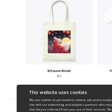
KItsune Bride
Y
$30
This website uses cookies
We use cookies to personalise content, ads and to analys
site with our advertising and analytics partners who may
Report this product
that they’ve collected from your use of their services.
Re