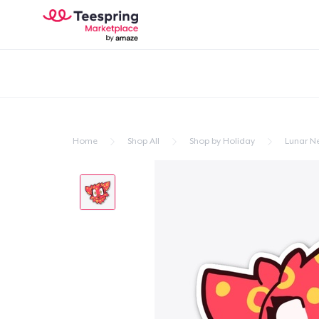
Home
Shop All
Shop by Holiday
Lunar N