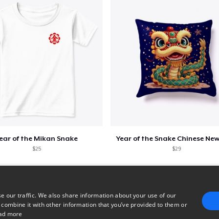
ear of the Mikan Snake
Year of the Snake Chinese New
$25
$29
e our traffic. We also share information about your use of our
 combine it with other information that you’ve provided to them or
ad more