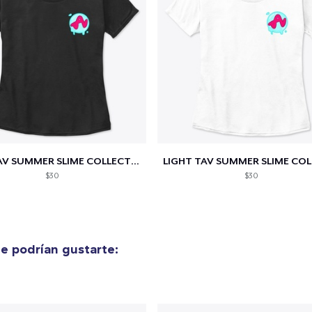
25,00 US$
Next Level 3600 | Premium Ring-Spun Cotton T-Shirt
25,00 US$
Dark TAV SUMMER SLIME COLLECTION
$30
$30
e podrían gustarte: