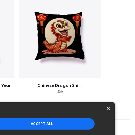
 Year
Chinese Dragon Shirt
$29
×
ACCEPT ALL