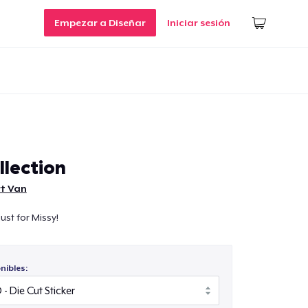
Empezar a Diseñar
Iniciar sesión
llection
rt Van
ust for Missy!
nibles: