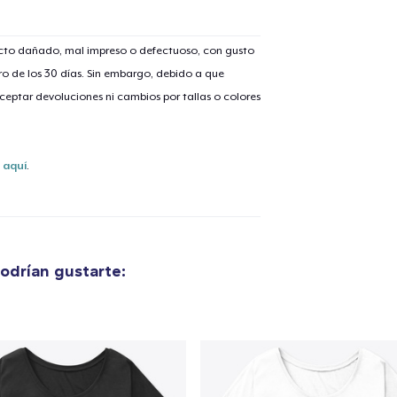
ucto dañado, mal impreso o defectuoso, con gusto
o de los 30 días. Sin embargo, debido a que
lo añadido al
carrito
eptar devoluciones ni cambios por tallas o colores
s
aquí
.
alizar y pagar pedido
Seguir com
Die Cut Sticker
odrían gustarte:
5,00 US$
Unisex Premium Pullover Hoodie
40,00 US$
Women's Comfort Tee