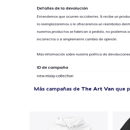
Detalles de la devolución
Entendemos que ocurren accidentes. Si recibe un prod
lo reemplazaremos o le ofreceremos un reembolso dentr
1
artícu
nuestros productos se fabrican a pedido, no podemos ac
incorrectos o si simplemente cambia de opinión.
Más información sobre nuestra política de devolucione
ID de campaña
Fin
new-missy-collection
Más campañas de
The Art Van
que p