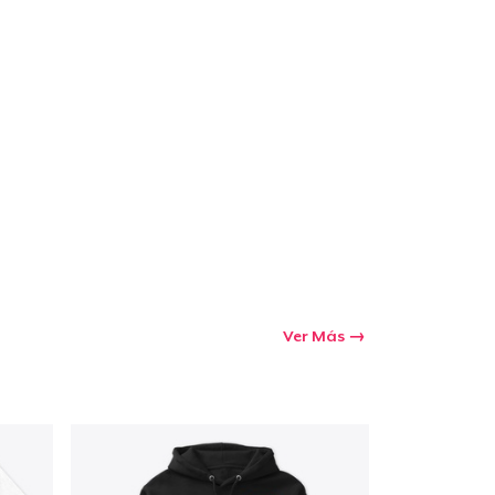
Ir al carrito
Cant.
prando
Ver Más