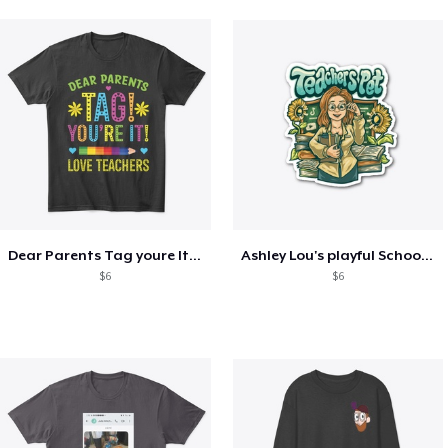
Dear Parents Tag youre It Love Teachers
Ashley Lou's playful School🏠 Collection
$6
$6