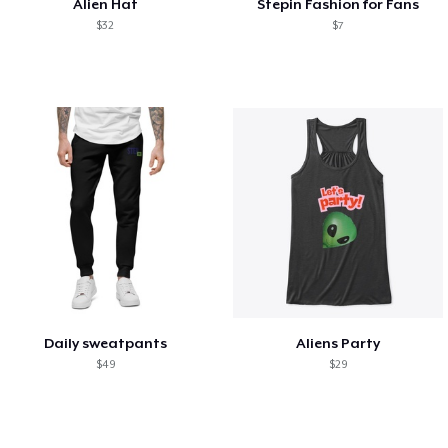
Alien Hat
Stepin Fashion for Fans
$32
$7
Daily sweatpants
Aliens Party
$49
$29