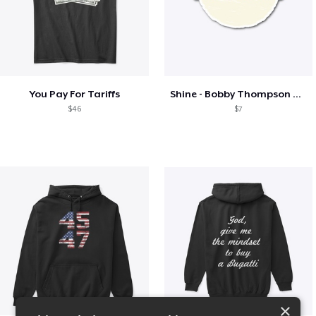
You Pay For Tariffs
Shine - Bobby Thompson Band Merch
$46
$7
×