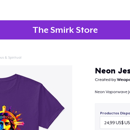
The Smirk Store
us & Spiritual
Continuar
Neon Je
Created by
Weapo
Neon Vaporwave J
Productos Dispo