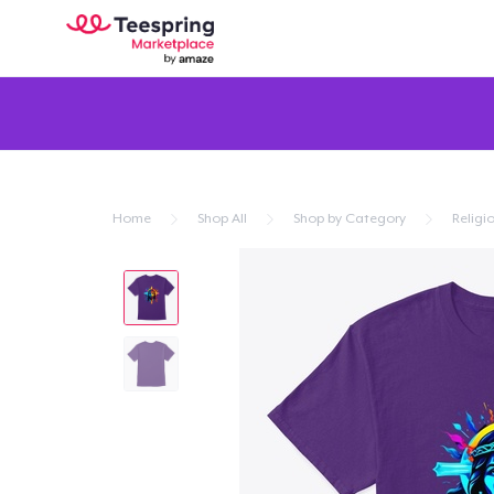
Home
Shop All
Shop by Category
Religio