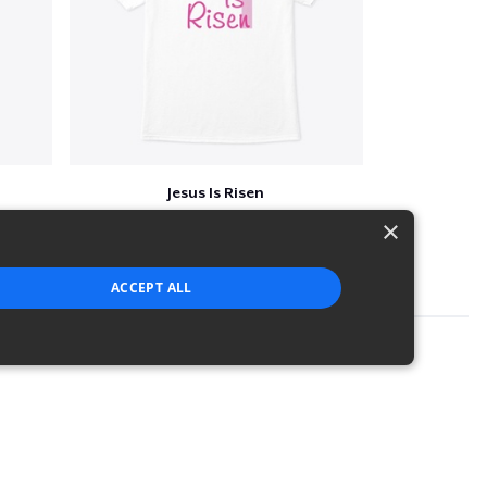
Jesus Is Risen
$5
×
ACCEPT ALL