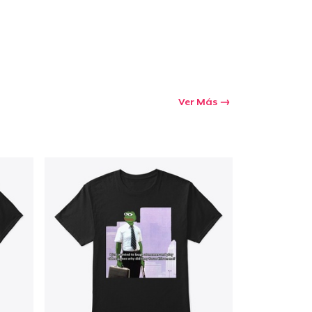
Ir al carrito
Cant.
Ver Más
prando