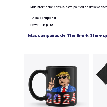
Más información sobre nuestra política de devolucione
1
artícu
ID de campaña
new-neon-jesus
Más campañas de
The Smirk Store
qu
Fin