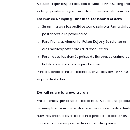
Se estima que los pedidos con destino a EE. UU. llegará
se haya producido y entregado al transportista para su
Estimated Shipping Timelines: EU-bound orders
Se estima que los pedidos con destino al Reino Unido 
posteriores a la producción.
Para Francia, Alemania, Países Bajos y Suecia, se est
días hábiles posteriores a la producción.
Para todos los demás países de Europa, se estima que
hábiles posteriores a la producción.
Para los pedidos internacionales enviados desde EE. UU
su país de destino.
Detalles de la devolución
Entendemos que ocurren accidentes. Si recibe un prod
lo reemplazaremos o le ofreceremos un reembolso dentr
nuestros productos se fabrican a pedido, no podemos ac
incorrectos o si simplemente cambia de opinión.