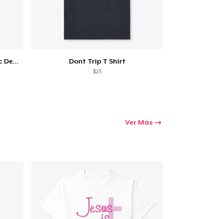
Love Thy Neighbor - Our Classic Design
Dont Trip T Shirt
$23
Ver Más