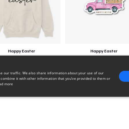
Happy Easter
Happy Easter
$34
$7
e our traffic. We also share information about your use of our
 combine it with other information that you’ve provided to them or
ad more
E
TARGETING
FUNCTIONALITY
UNCLASSIFIED
trictly necessary
Performance
Targeting
Functionality
Unclassified