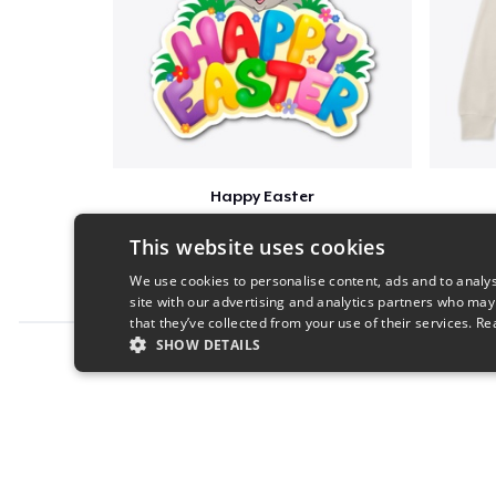
Happy Easter
$8
This website uses cookies
We use cookies to personalise content, ads and to analys
site with our advertising and analytics partners who may
that they’ve collected from your use of their services.
Re
SHOW DETAILS
Report this product
STRICTLY NECESSARY
PERFORMANC
S