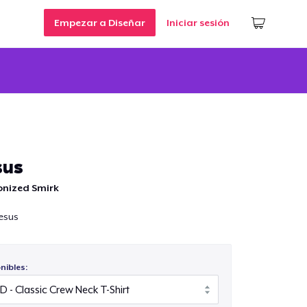
Empezar a Diseñar
Iniciar sesión
sus
nized Smirk
esus
nibles: