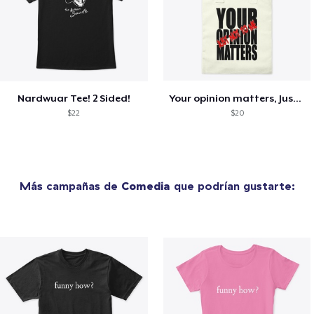
Nardwuar Tee! 2 Sided!
Your opinion matters, Just not to me!
$22
$20
Más campañas de
Comedia
que podrían gustarte: