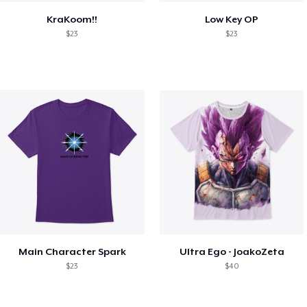
KraKoom!!
Low Key OP
$23
$23
Main Character Spark
Ultra Ego - JoakoZeta
$23
$40