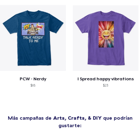
PCW - Nerdy
I Spread happy vibrations
$18
$23
Más campañas de
Arts, Crafts, & DIY
que podrían
gustarte: