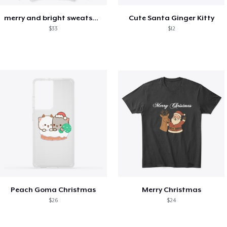
merry and bright sweatshirt christmas
Cute Santa Ginger Kitty
$33
$12
Peach Goma Christmas
Merry Christmas
$26
$24