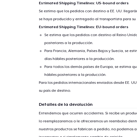
Estimated Shipping Timelines: US-bound orders
Se estima que los pedidos con destino a EE. UU. llegará
se haya producido y entregado al transportista para su
Estimated Shipping Timelines: EU-bound orders
Se estima que los pedidos con destino al Reino Unido 
posteriores a la producción.
Para Francia, Alemania, Países Bajos y Suecia, se est
días hábiles posteriores a la producción.
Para todos los demás países de Europa, se estima que
hábiles posteriores a la producción.
1
artícu
Para los pedidos internacionales enviados desde EE. UU
su país de destino.
Detalles de la devolución
Entendemos que ocurren accidentes. Si recibe un prod
Fin
lo reemplazaremos o le ofreceremos un reembolso dentr
nuestros productos se fabrican a pedido, no podemos ac
incorrectos o si simplemente cambia de opinión.