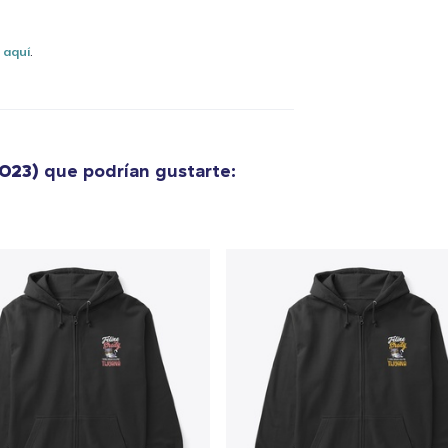
36,99 US$
s
aquí
.
Unisex Classic Pullover Hoodie
40,99 US$
Classic Crew Neck T-Shirt
2023)
que podrían gustarte:
22,99 US$
Unisex Premium Pullover Hoodie
40,99 US$
Bella Canvas 3001 | Classic Unisex Jersey T-Shirt
21,99 US$
Comfort Tee
23,99 US$