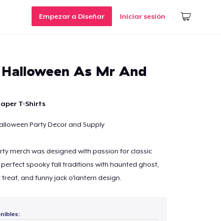
Empezar a Diseñar
Iniciar sesión
t Halloween As Mr And
aper T-Shirts
alloween Party Decor and Supply
ty merch was designed with passion for classic
perfect spooky fall traditions with haunted ghost,
r treat, and funny jack o'lantern design.
nibles: