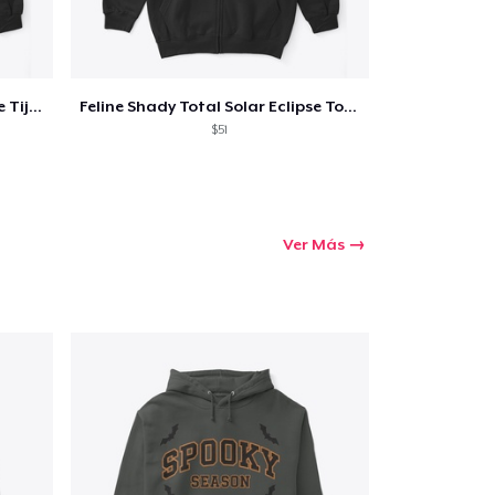
Feline Shady Total Solar Eclipse Tijuana
Feline Shady Total Solar Eclipse Toledo
$51
Ver Más