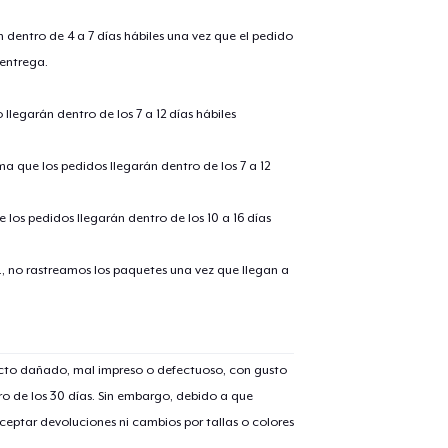
n dentro de 4 a 7 días hábiles una vez que el pedido
 entrega.
llegarán dentro de los 7 a 12 días hábiles
ima que los pedidos llegarán dentro de los 7 a 12
 los pedidos llegarán dentro de los 10 a 16 días
lo añadido al
carrito
., no rastreamos los paquetes una vez que llegan a
ucto dañado, mal impreso o defectuoso, con gusto
alizar y pagar pedido
Seguir com
o de los 30 días. Sin embargo, debido a que
eptar devoluciones ni cambios por tallas o colores
Tru Transfer Printed Classic Long Sleeve Tee