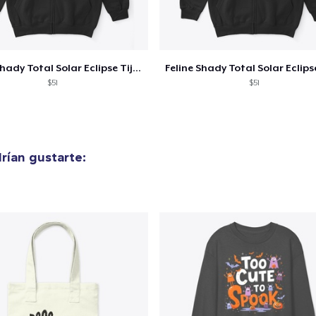
Unisex Classic Crewneck Sweatshirt
32,99 US$
Women's Classic Tee
Feline Shady Total Solar Eclipse Tijuana
23,99 US$
$51
$51
Heavy Tee
44,99 US$
rían gustarte:
Tru transfer Printed Premium Tee
29,99 US$
Tru Transfer Printed Classic Tee
27,99 US$
Comfort Colors 1717 | Classic Heavyweight T-Shirt
24,99 US$