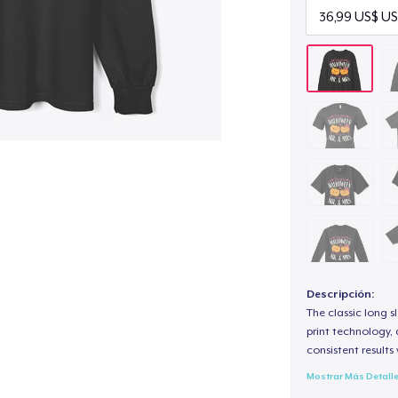
Descripción:
The classic long 
print technology, d
consistent results
Mostrar Más Detall