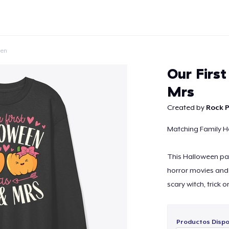
een
Our Firs
Mrs
Created by
Rock P
Continuar
Matching Family H
This Halloween par
horror movies and 
scary witch, trick o
Productos Dispo