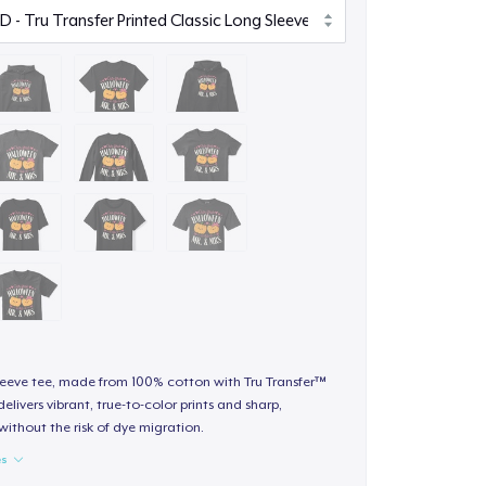
sleeve tee, made from 100% cotton with Tru Transfer™
elivers vibrant, true-to-color prints and sharp,
 without the risk of dye migration.
es