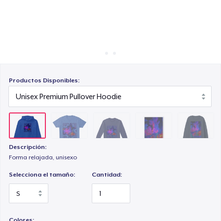
Cómo funciona
Venda en todas partes
Die Cut Sticker
Venda lo que sea
Tru Transfer Unisex Crewneck Sweatshirt
Productos Disponibles:
Descripción:
Forma relajada, unisexo
Selecciona el tamaño:
Cantidad:
Colores: