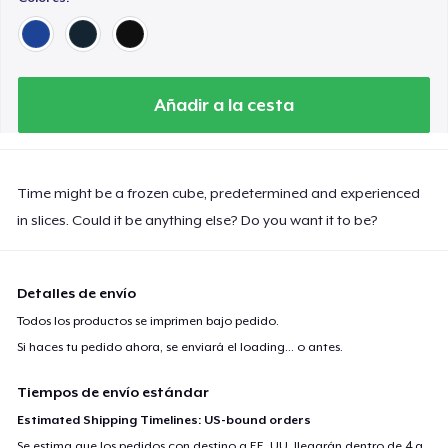
Añadir a la cesta
Time might be a frozen cube, predetermined and experienced
in slices. Could it be anything else? Do you want it to be?
Detalles de envío
Todos los productos se imprimen bajo pedido.
Si haces tu pedido ahora, se enviará el
loading...
o antes.
Tiempos de envío estándar
Estimated Shipping Timelines: US-bound orders
Se estima que los pedidos con destino a EE. UU. llegarán dentro de 4 a