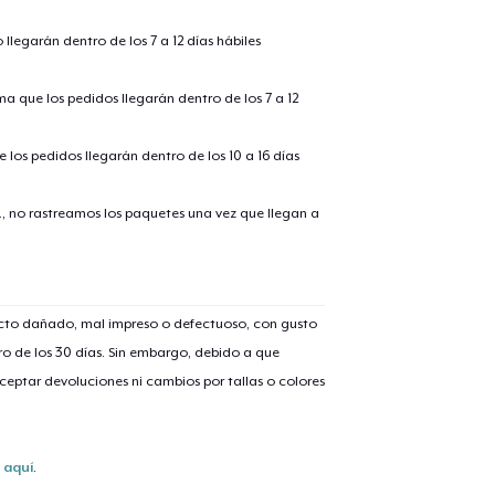
llegarán dentro de los 7 a 12 días hábiles
ima que los pedidos llegarán dentro de los 7 a 12
 los pedidos llegarán dentro de los 10 a 16 días
., no rastreamos los paquetes una vez que llegan a
lo añadido al
carrito
ucto dañado, mal impreso o defectuoso, con gusto
o de los 30 días. Sin embargo, debido a que
eptar devoluciones ni cambios por tallas o colores
alizar y pagar pedido
Seguir com
Unisex Full Zip Hoodie
s
aquí
.
50,99 US$