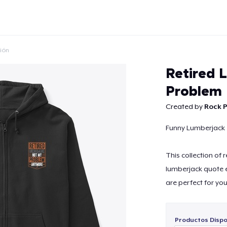
ción
Retired 
Problem
Created by
Rock P
Continuar
Funny Lumberjack 
This collection of
lumberjack quote 
are perfect for you
Productos Dispo