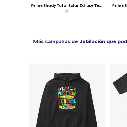
Feline Shady Total Solar Eclipse Texas
$51
Más campañas de
Jubilación
que podr