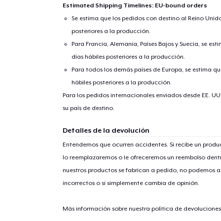
Estimated Shipping Timelines: EU-bound orders
Se estima que los pedidos con destino al Reino Unido 
posteriores a la producción.
Para Francia, Alemania, Países Bajos y Suecia, se est
días hábiles posteriores a la producción.
Para todos los demás países de Europa, se estima que
hábiles posteriores a la producción.
Para los pedidos internacionales enviados desde EE. UU
su país de destino.
1
artícu
Detalles de la devolución
Entendemos que ocurren accidentes. Si recibe un prod
lo reemplazaremos o le ofreceremos un reembolso dentr
nuestros productos se fabrican a pedido, no podemos ac
Fin
incorrectos o si simplemente cambia de opinión.
Más información sobre nuestra política de devolucione