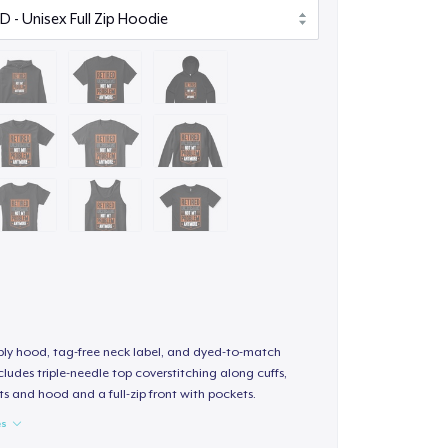
-ply hood, tag-free neck label, and dyed-to-match
ludes triple-needle top coverstitching along cuffs,
s and hood and a full-zip front with pockets.
es