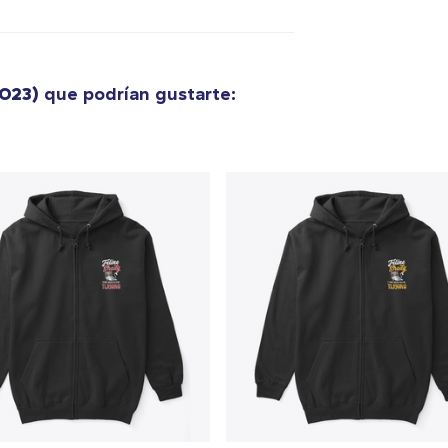
Unisex Classic Pullover Hoodie
34,95 US$
2023)
que podrían gustarte:
Classic Crew Neck T-Shirt
19,95 US$
AS Colour Stencil Hoodie
66,99 US$
Unisex Premium Pullover Hoodie
40,99 US$
Triblend Tee
30,99 US$
Comfort Tee
23,99 US$