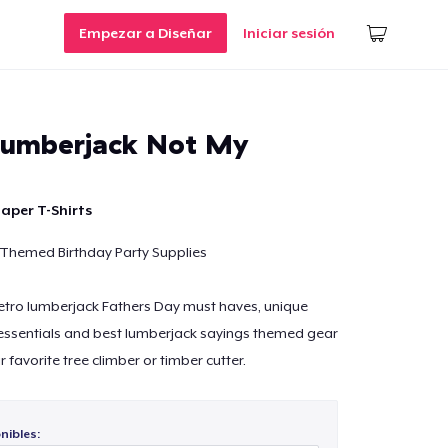
Empezar a Diseñar
Iniciar sesión
Lumberjack Not My
aper T-Shirts
Themed Birthday Party Supplies
 retro lumberjack Fathers Day must haves, unique
essentials and best lumberjack sayings themed gear
r favorite tree climber or timber cutter.
nibles: