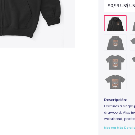
Descripción:
Features a single
drawcord. Also inc
waistband, pocket
Mostrar Más Detall