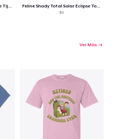
Feline Shady Total Solar Eclipse Tijuana
Feline Shady Total Solar Eclipse Toledo
$51
Ver Más