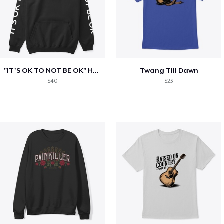
"IT'S OK TO NOT BE OK" Hoodie (BP LOGO)
Twang Till Dawn
$40
$23