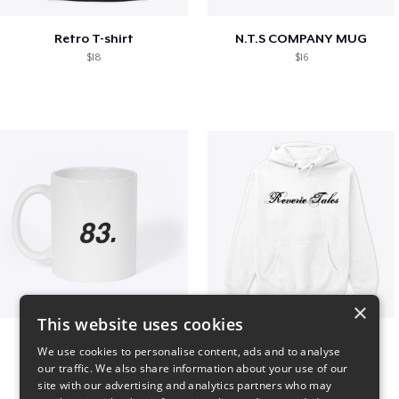
Retro T-shirt
N.T.S COMPANY MUG
$18
$16
×
This website uses cookies
King 83. Pennii Mug
Reverie Tales
We use cookies to personalise content, ads and to analyse
$16
$35
our traffic. We also share information about your use of our
site with our advertising and analytics partners who may