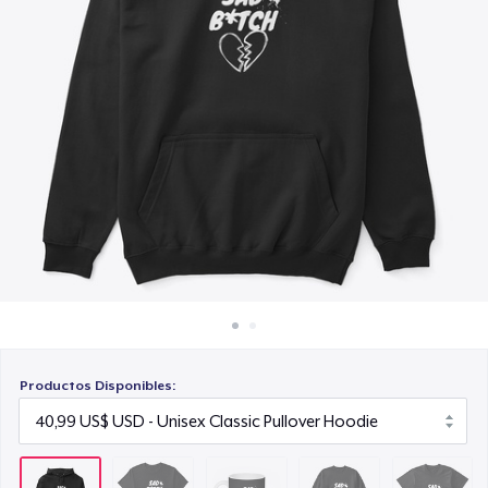
Cómo funciona
15,99 US$
Venda en todas partes
Unisex Classic Crewneck Sweatshirt
Venda lo que sea
32,99 US$
Next Level 3600 | Premium Ring-Spun Cotton T-Shirt
24,99 US$
Productos Disponibles: