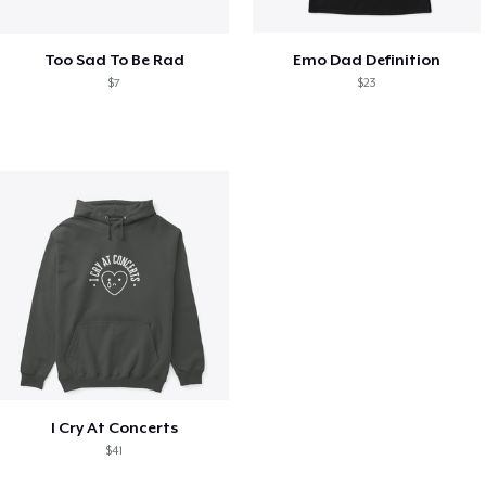
Too Sad To Be Rad
Emo Dad Definition
$7
$23
I Cry At Concerts
$41