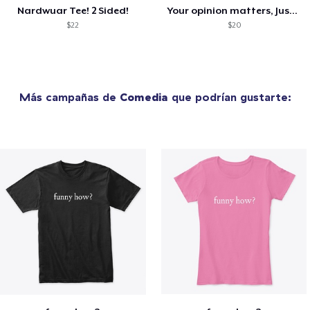
Nardwuar Tee! 2 Sided!
Your opinion matters, Just not to me!
$22
$20
Más campañas de
Comedia
que podrían gustarte: