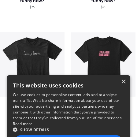
funny how?
funny how?
$25
$25
×
This website uses cookies
We use cookies to personalise content, ads and to analyse
our traffic. We also share information about your use of our
funny how.
LIVE LAUGH GODDAMNIT
site with our advertising and analytics partners who may
$25
$17
combine it with other information that you’ve provided to
them or that they’ve collected from your use of their services.
Read more
SHOW DETAILS