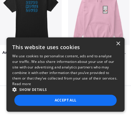
×
This website uses cookies
Amazing Retro Classic T-Shirt
Persian Cat watching Cats TV
We use cookies to personalise content, ads and to analyse
$25
$7
our traffic. We also share information about your use of our
site with our advertising and analytics partners who may
combine it with other information that you’ve provided to
them or that they’ve collected from your use of their services.
Read more
SHOW DETAILS
Report this product
ACCEPT ALL
STRICTLY NECESSARY
PERFORMANCE
TARGETING
FUNCTIONALITY