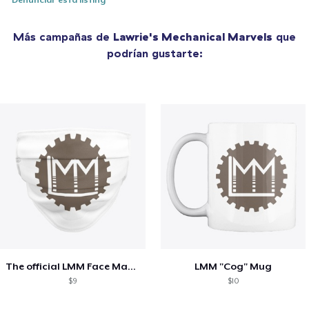
Más campañas de
Lawrie's Mechanical Marvels
que
podrían gustarte:
The official LMM Face Mask!
LMM "Cog" Mug
$9
$10