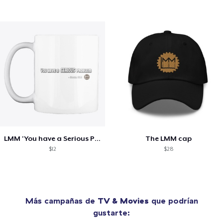
LMM 'You have a Serious Problem' Mug
The LMM cap
$12
$28
Más campañas de
TV & Movies
que podrían
gustarte: