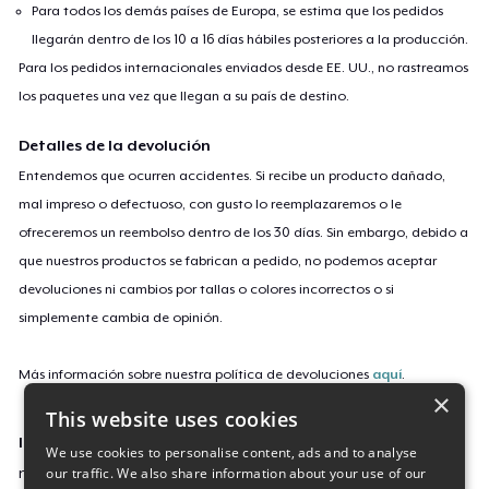
Para todos los demás países de Europa, se estima que los pedidos
llegarán dentro de los 10 a 16 días hábiles posteriores a la producción.
Para los pedidos internacionales enviados desde EE. UU., no rastreamos
los paquetes una vez que llegan a su país de destino.
Detalles de la devolución
Entendemos que ocurren accidentes. Si recibe un producto dañado,
mal impreso o defectuoso, con gusto lo reemplazaremos o le
ofreceremos un reembolso dentro de los 30 días. Sin embargo, debido a
que nuestros productos se fabrican a pedido, no podemos aceptar
devoluciones ni cambios por tallas o colores incorrectos o si
simplemente cambia de opinión.
Más información sobre nuestra política de devoluciones
aquí
.
×
This website uses cookies
ID de campaña
We use cookies to personalise content, ads and to analyse
our traffic. We also share information about your use of our
new-year-still-grateful-tee