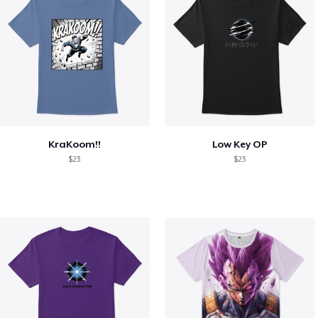
KraKoom!!
Low Key OP
$23
$23