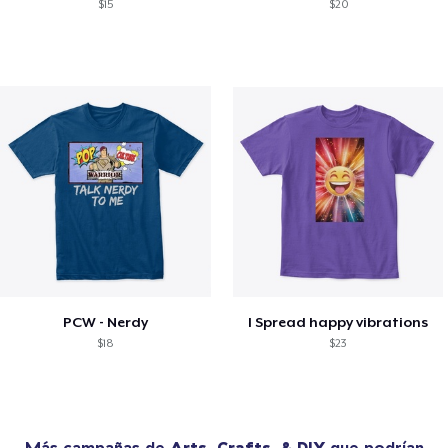
$15
$20
PCW - Nerdy
I Spread happy vibrations
$18
$23
Más campañas de
Arts, Crafts, & DIY
que podrían