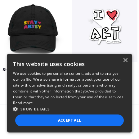
×
This website uses cookies
Stay Artsy Embroidered Hat
art love
We use cookies to personalise content, ads and to analyse
$27
$7
our traffic. We also share information about your use of our
site with our advertising and analytics partners who may
combine it with other information that you’ve provided to
them or that they’ve collected from your use of their services.
Read more
SHOW DETAILS
Report this product
ACCEPT ALL
STRICTLY NECESSARY
PERFORMANCE