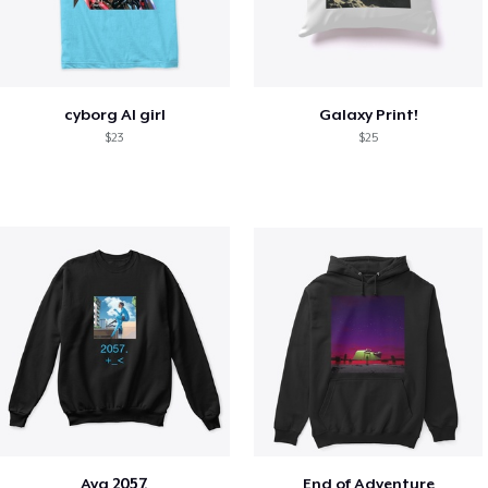
cyborg AI girl
Galaxy Print!
$23
$25
Aya 2057.
End of Adventure