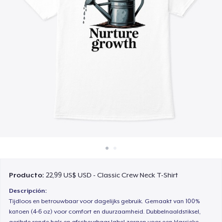
Cómo funciona
Venda en todas partes
Venda lo que sea
Producto:
22,99 US$ USD - Classic Crew Neck T-Shirt
Descripción:
Tijdloos en betrouwbaar voor dagelijks gebruik. Gemaakt van 100%
katoen (4-6 oz) voor comfort en duurzaamheid. Dubbelnaaldstiksel,
geribde ronde hals en afscheurbaar label zorgen voor een klassieke,