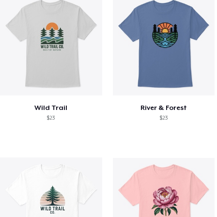
Wild Trail
River & Forest
$23
$23