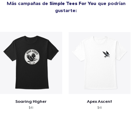
Más campañas de
Simple Tees For You
que podrían
gustarte:
Soaring Higher
Apex Ascent
$41
$41