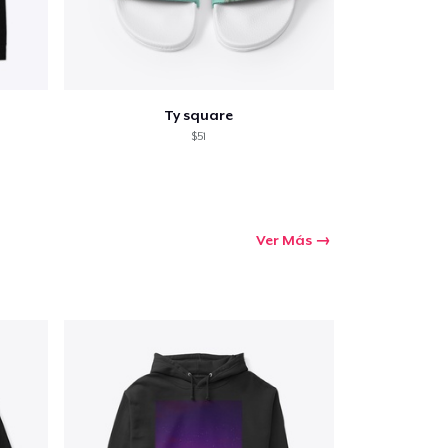
Ty square
$51
Ver Más