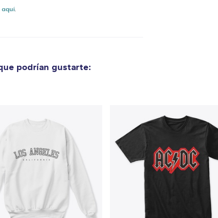
s
aquí
.
ue podrían gustarte:
lo añadido al
carrito
alizar y pagar pedido
Seguir com