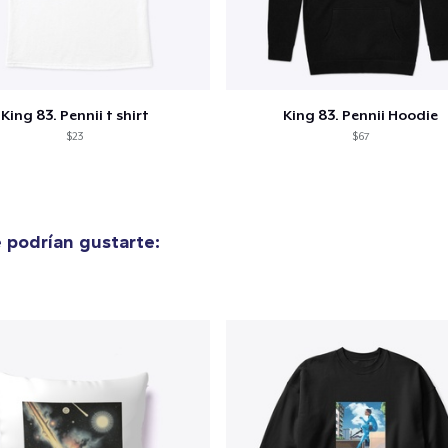
King 83. Pennii t shirt
King 83. Pennii Hoodie
$23
$67
 podrían gustarte: