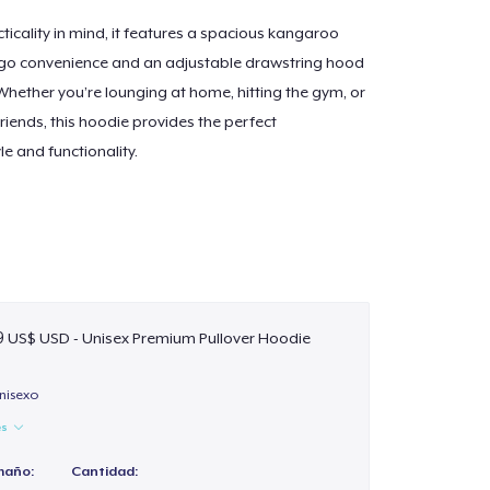
ticality in mind, it features a spacious kangaroo
-go convenience and an adjustable drawstring hood
Whether you’re lounging at home, hitting the gym, or
riends, this hoodie provides the perfect
e and functionality.
t, breathable, and built to last.
able and flattering for all genders.
9 US$ USD - Unisex Premium Pullover Hoodie
wardrobe staple with timeless appeal.
nisexo
es
s: Kangaroo pocket and adjustable hood for added
maño:
Cantidad: