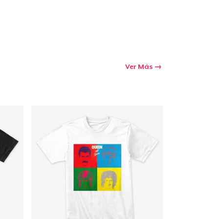
Ver Más
Ir al carrito
Cant.
prando