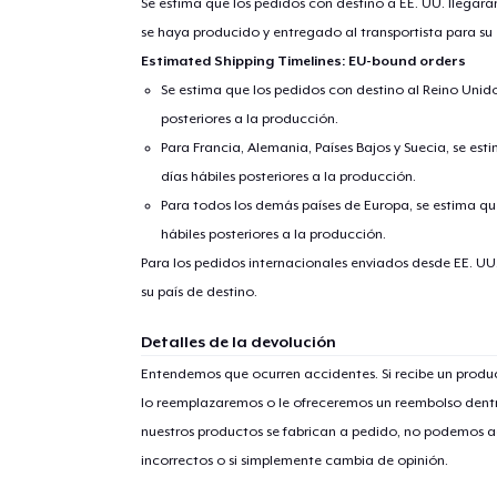
Se estima que los pedidos con destino a EE. UU. llegará
se haya producido y entregado al transportista para su
Estimated Shipping Timelines: EU-bound orders
Se estima que los pedidos con destino al Reino Unido 
posteriores a la producción.
Para Francia, Alemania, Países Bajos y Suecia, se est
días hábiles posteriores a la producción.
Para todos los demás países de Europa, se estima que
hábiles posteriores a la producción.
Para los pedidos internacionales enviados desde EE. UU
su país de destino.
Detalles de la devolución
Entendemos que ocurren accidentes. Si recibe un prod
lo reemplazaremos o le ofreceremos un reembolso dentr
nuestros productos se fabrican a pedido, no podemos ac
incorrectos o si simplemente cambia de opinión.