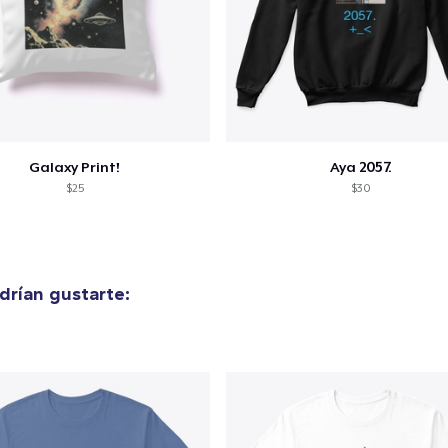
Galaxy Print!
Aya 2057.
$25
$30
rían gustarte: