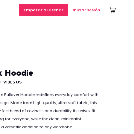
Empezar a Diseñar
Iniciar sesión
k Hoodie
T VIBES US
m Pullover Hoodie redefines everyday comfort with
ign. Made from high-quality, ultra-soft fabric, this
fect blend of coziness and durability. Its unisex fit
ing for everyone, while the clean, minimalist
t a versatile addition to any wardrobe.