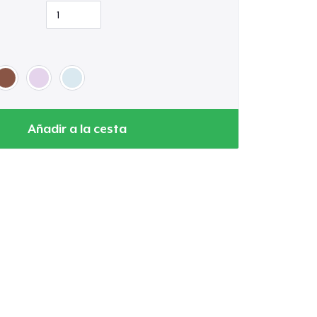
rs effortlessly with jeans, joggers, or leggings.
e comfort with a polished look—perfect for any
son.
Añadir a la cesta