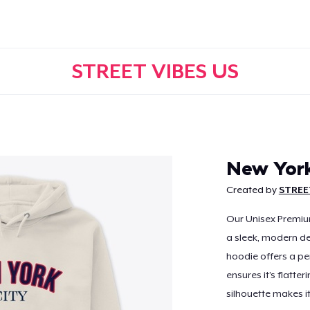
STREET VIBES US
Continuar
New Yor
Created by
STREE
Our Unisex Premiu
a sleek, modern des
hoodie offers a per
ensures it’s flatter
silhouette makes i