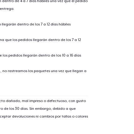
n dentro de 4 a 7 días hábiles una vez que el pedido
 entrega.
llegarán dentro de los 7 a 12 días hábiles
ima que los pedidos llegarán dentro de los 7 a 12
 los pedidos llegarán dentro de los 10 a 16 días
., no rastreamos los paquetes una vez que llegan a
ucto dañado, mal impreso o defectuoso, con gusto
o de los 30 días. Sin embargo, debido a que
eptar devoluciones ni cambios por tallas o colores