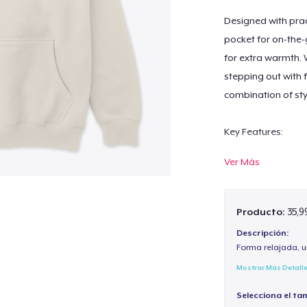
Designed with prac
pocket for on-the
for extra warmth. 
stepping out with f
combination of styl
Key Features:
Ver Más
Premium Fabric: Sof
Unisex Fit: Comfort
Producto:
35,9
Descripción:
Classic Design: A 
Forma relajada, u
Mostrar Más Detall
Functional Detail
Selecciona el ta
convenience.