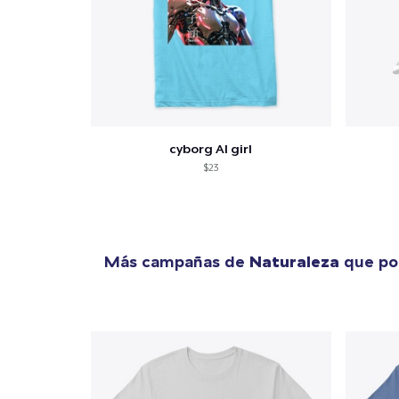
cyborg AI girl
$23
Más campañas de
Naturaleza
que pod