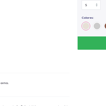
Versatile Style: Pai
Experience ultimat
Colores:
occasion, any sea
 antes.