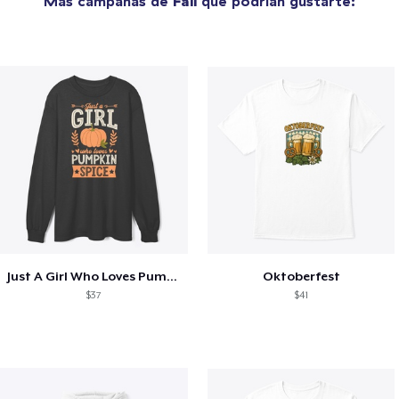
Más campañas de
Fall
que podrían gustarte:
Just A Girl Who Loves Pumpkin Spice
Oktoberfest
$37
$41