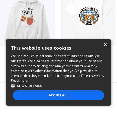
×
This website uses cookies
It’s Fall, Ya’ll
Oktoberfest 2025
We use cookies to personalise content, ads and to analyse
$41
$41
our traffic. We also share information about your use of our
site with our advertising and analytics partners who may
combine it with other information that you’ve provided to
them or that they’ve collected from your use of their services.
Read more
SHOW DETAILS
Report this product
ACCEPT ALL
STRICTLY NECESSARY
PERFORMANCE