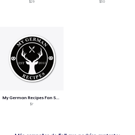
$29
$30
My German Recipes Fan Shop
$7