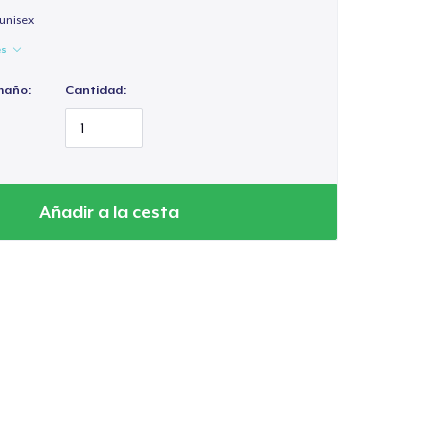
unisex
es
maño:
Cantidad:
Añadir a la cesta