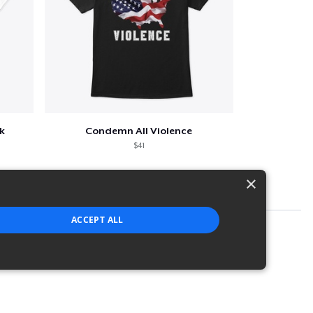
k
Condemn All Violence
$41
×
ACCEPT ALL