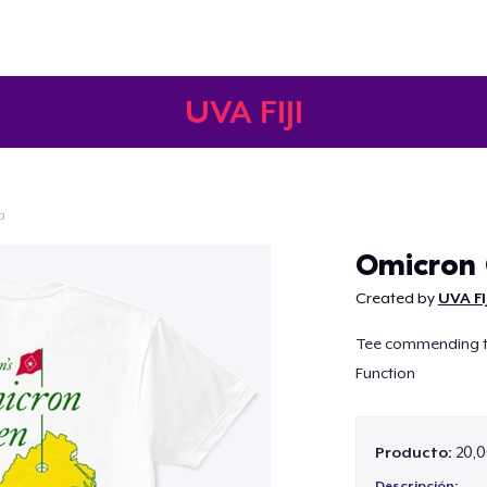
UVA FIJI
a
Continuar
Omicron
Created by
UVA FI
Tee commending th
Function
Producto:
20,0
Descripción: