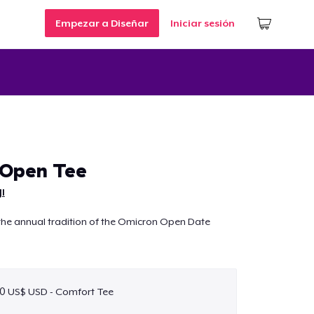
Empezar a Diseñar
Iniciar sesión
 Open Tee
JI
e annual tradition of the Omicron Open Date
0 US$ USD - Comfort Tee