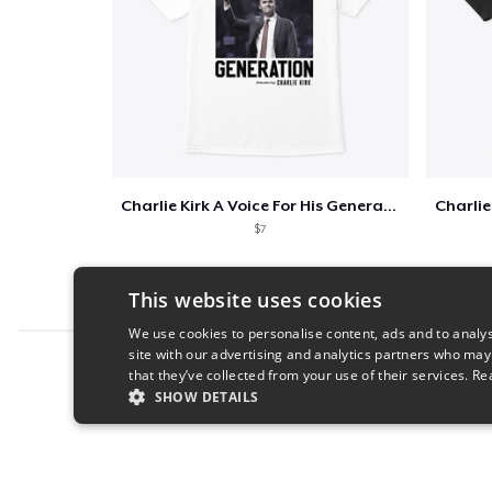
Charlie Kirk A Voice For His Generation
$7
This website uses cookies
We use cookies to personalise content, ads and to analys
site with our advertising and analytics partners who may
Report this product
that they’ve collected from your use of their services.
Re
SHOW DETAILS
STRICTLY NECESSARY
PERFORMANC