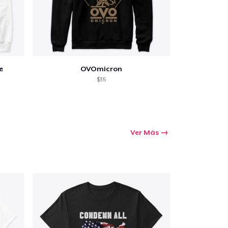
e
OVOmicron
$35
Ver Más