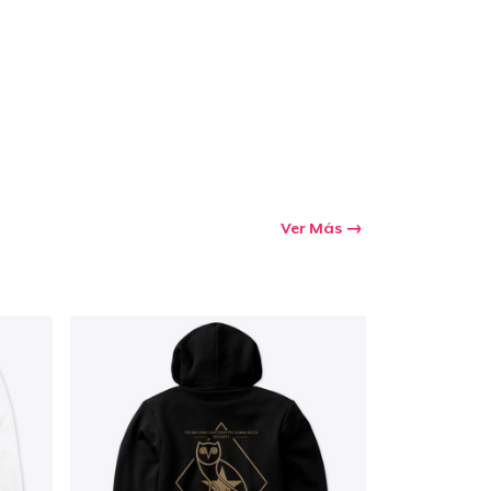
Ir al carrito
Cant.
prando
Ver Más