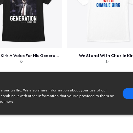
Charlie Kirk A Voice For His Generation
We Stand With Charlie Kir
$41
$7
e our traffic. We also share information about your use of our
 combine it with other information that you’ve provided to them or
ad more
E
TARGETING
FUNCTIONALITY
UNCLASSIFIED