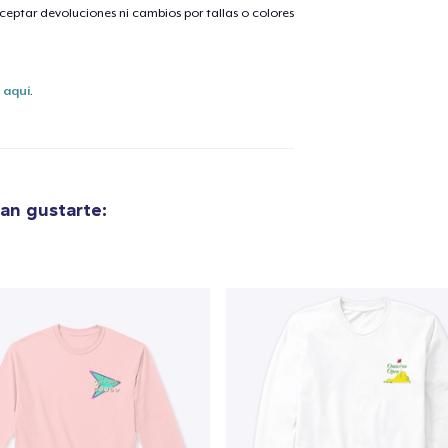
eptar devoluciones ni cambios por tallas o colores
lo añadido al
carrito
s
aquí
.
alizar y pagar pedido
Seguir com
an gustarte: