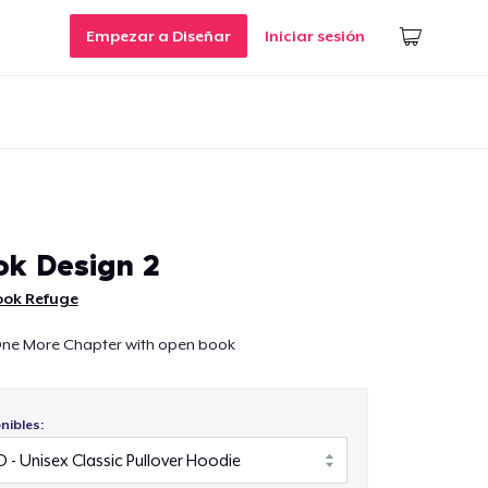
Empezar a Diseñar
Iniciar sesión
k Design 2
ook Refuge
t One More Chapter with open book
nibles: