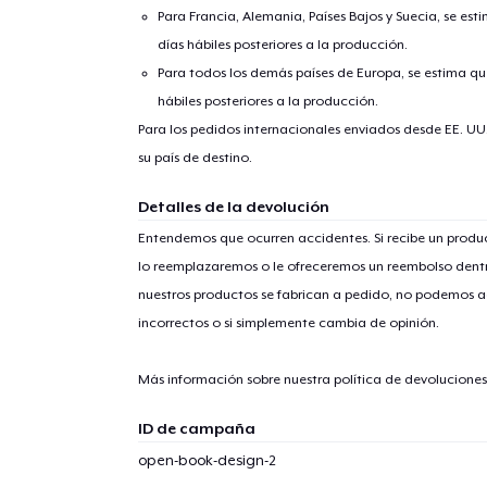
Para Francia, Alemania, Países Bajos y Suecia, se est
días hábiles posteriores a la producción.
Para todos los demás países de Europa, se estima que
hábiles posteriores a la producción.
Para los pedidos internacionales enviados desde EE. UU
su país de destino.
1
artícu
Detalles de la devolución
Entendemos que ocurren accidentes. Si recibe un prod
lo reemplazaremos o le ofreceremos un reembolso dentr
nuestros productos se fabrican a pedido, no podemos ac
Fin
incorrectos o si simplemente cambia de opinión.
Más información sobre nuestra política de devolucione
ID de campaña
open-book-design-2