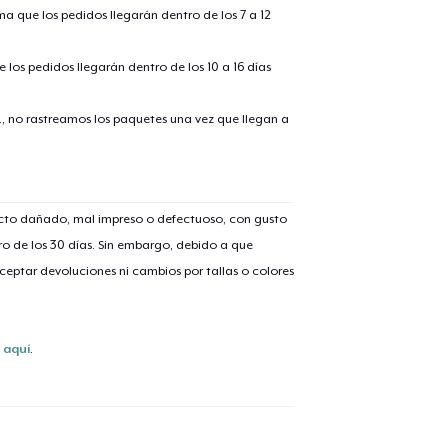
ima que los pedidos llegarán dentro de los 7 a 12
 los pedidos llegarán dentro de los 10 a 16 días
., no rastreamos los paquetes una vez que llegan a
lo añadido al
carrito
ucto dañado, mal impreso o defectuoso, con gusto
o de los 30 días. Sin embargo, debido a que
eptar devoluciones ni cambios por tallas o colores
alizar y pagar pedido
Seguir com
Unisex Classic Pullover Hoodie
s
aquí
.
37,99 US$
Classic Crew Neck T-Shirt