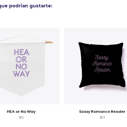
24,99 US$
ue podrían gustarte:
Comfort Tee
25,99 US$
Unisex Classic Crewneck Sweatshirt
32,99 US$
Women's Classic Tee
24,99 US$
Women's Comfort Tee
25,99 US$
HEA or No Way
Sassy Romance Reader
$19
$29