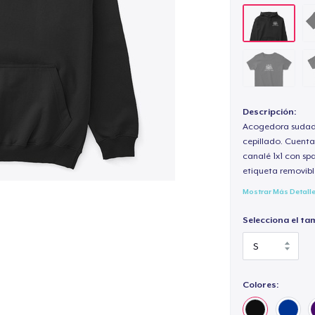
Descripción:
Acogedora sudade
cepillado. Cuenta
canalé 1x1 con sp
etiqueta removibl
Mostrar Más Detall
Selecciona el ta
Colores: