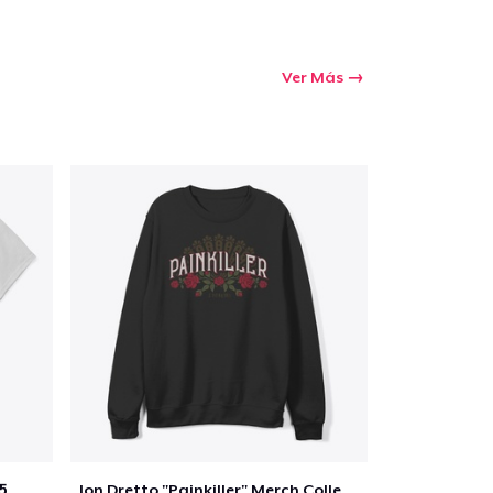
Ver Más
5
Jon Dretto "Painkiller" Merch Collection