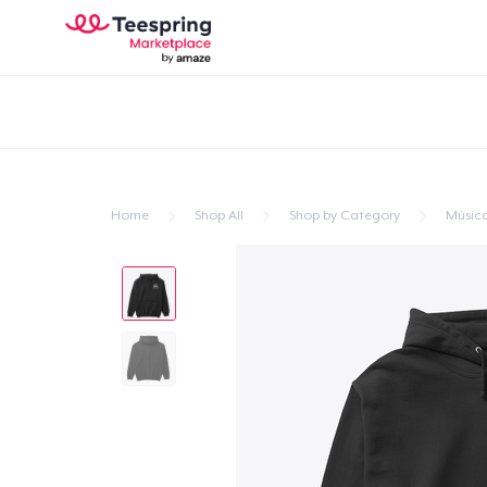
Home
Shop All
Shop by Category
Músic