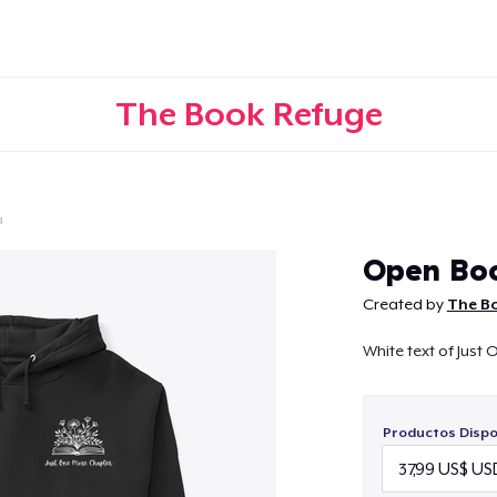
The Book Refuge
a
Continuar
Open Boo
Created by
The B
White text of Jus
Productos Dispo