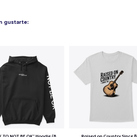
n gustarte:
"IT'S OK TO NOT BE OK" Hoodie (BP LOGO)
Raised on Country Since 8