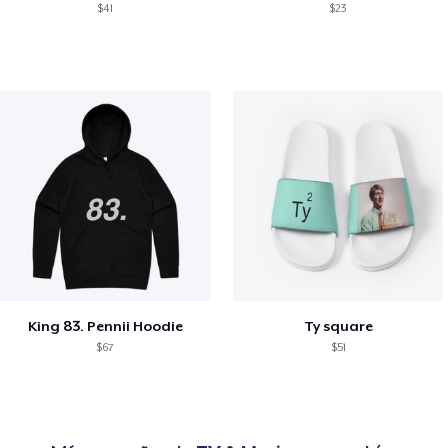
$41
$23
King 83. Pennii Hoodie
Ty square
$67
$51