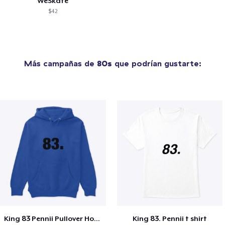
WeSkate
$42
Más campañas de
80s
que podrían gustarte:
King 83 Pennii Pullover Hoodie
King 83. Pennii t shirt