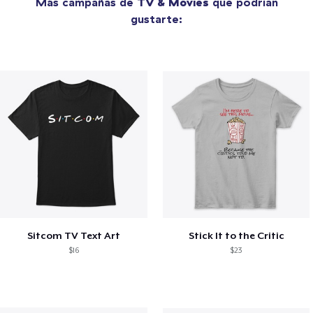
Más campañas de
TV & Movies
que podrían
gustarte:
Sitcom TV Text Art
Stick It to the Critic
$16
$23