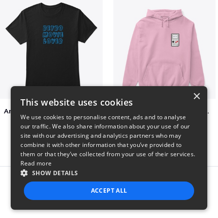
×
This website uses cookies
Amazing Retro Classic T-Shirt
Persian Cat watching Cats TV
We use cookies to personalise content, ads and to analyse
$25
$7
our traffic. We also share information about your use of our
site with our advertising and analytics partners who may
combine it with other information that you’ve provided to
them or that they’ve collected from your use of their services.
Read more
SHOW DETAILS
Report this product
ACCEPT ALL
STRICTLY NECESSARY
PERFORMANCE