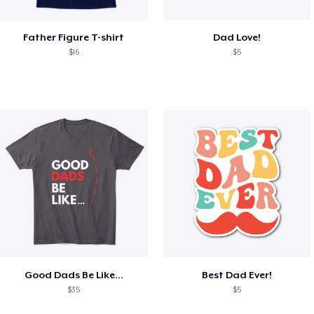
Father Figure T-shirt
Dad Love!
$16
$5
Good Dads Be Like...
Best Dad Ever!
$35
$5