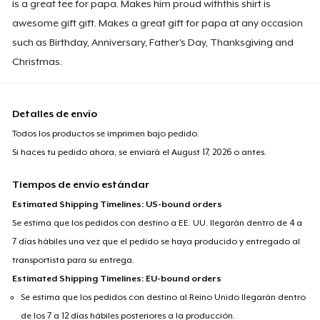
is a great tee for papa. Makes him proud withthis shirt is
Women's Flowy Tank Top
awesome gift gift. Makes a great gift for papa at any occasion
26,99 US$
such as Birthday, Anniversary, Father's Day, Thanksgiving and
Christmas.
Premium Tank Top
22,99 US$
Detalles de envío
Women's Boyfriend Tee
Todos los productos se imprimen bajo pedido.
23,99 US$
Si haces tu pedido ahora, se enviará el
August 17, 2026
o antes.
Classic Long Sleeve Tee
Tiempos de envío estándar
25,99 US$
Estimated Shipping Timelines: US-bound orders
Se estima que los pedidos con destino a EE. UU. llegarán dentro de 4 a
Eco Unisex Tee
7 días hábiles una vez que el pedido se haya producido y entregado al
27,99 US$
transportista para su entrega.
Estimated Shipping Timelines: EU-bound orders
Next Level 3600 | Premium Ring-Spun Cotton T-Shirt
Se estima que los pedidos con destino al Reino Unido llegarán dentro
23,99 US$
de los 7 a 12 días hábiles posteriores a la producción.