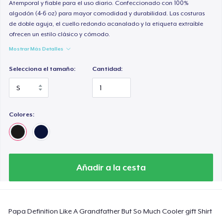
Premium V-Neck Tee
Atemporal y fiable para el uso diario. Confeccionado con 100%
algodón (4-6 oz) para mayor comodidad y durabilidad. Las costuras
23,99 US$
de doble aguja, el cuello redondo acanalado y la etiqueta extraíble
ofrecen un estilo clásico y cómodo.
Women's Premium V-Neck Tee
Mostrar Más Detalles
23,99 US$
Selecciona el tamaño:
Cantidad:
Premium Long Sleeve Tee
26,99 US$
Colores:
Women's Comfort Tee
22,99 US$
Classic Tank Top
21,99 US$
Añadir a la cesta
Kids Premium Tee
18,99 US$
Papa Definition Like A Grandfather But So Much Cooler gift Shirt