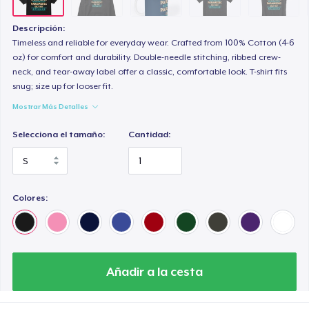
Premium V-Neck Tee
30,27 US$
Descripción:
Timeless and reliable for everyday wear. Crafted from 100% Cotton (4-6
oz) for comfort and durability. Double-needle stitching, ribbed crew-
neck, and tear-away label offer a classic, comfortable look. T-shirt fits
snug; size up for looser fit.
Mostrar Más Detalles
Selecciona el tamaño:
Cantidad:
Colores:
Añadir a la cesta