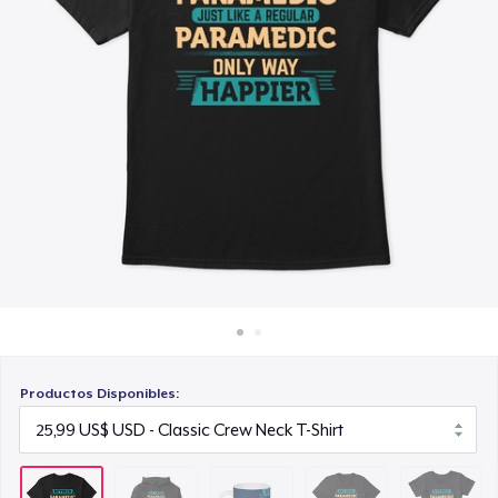
Cómo funciona
10,99 US$
Venda en todas partes
Premium V-Neck Tee
Venda lo que sea
28,99 US$
Women's Comfort Tee
25,99 US$
Poster - 18" x 24"
12,99 US$
Classic Long Sleeve Tee
28,99 US$
Productos Disponibles:
Next Level 3600 | Premium Ring-Spun Cotton T-Shirt
28,99 US$