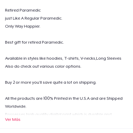
Retired Paramedic
just Like A Regular Paramedic.
Only Way Happier.
Best gift for retired Paramedic.
Available in styles like hoodies, T-shirts, V-necks,Long Sleeves
Also do check out various color options.
Buy 2 or more you’ll save quite a lot on shipping.
All the products are 100% Printed in the U.S.A and are Shipped
Worldwide.
Possesses high quality digital print which is durable and
Ver Más
machine washable.