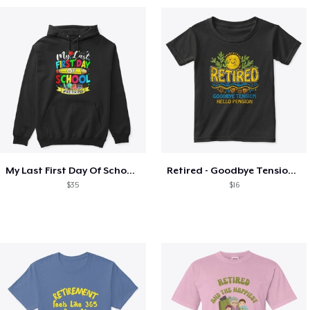
My Last First Day Of School Retiring
Retired - Goodbye Tension Hello Pension
$35
$16