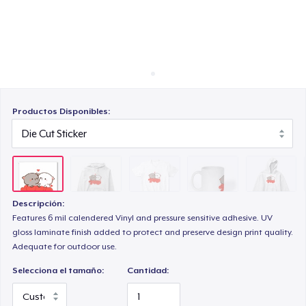
Cómo funciona
Venda en todas partes
Mug
Venda lo que sea
Kids Classic Pullover Hoodie
Productos Disponibles:
Classic Long Sleeve Tee
Descripción:
Features 6 mil calendered Vinyl and pressure sensitive adhesive. UV
gloss laminate finish added to protect and preserve design print quality.
Adequate for outdoor use.
Selecciona el tamaño:
Cantidad: