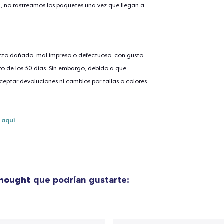
., no rastreamos los paquetes una vez que llegan a
ucto dañado, mal impreso o defectuoso, con gusto
o de los 30 días. Sin embargo, debido a que
eptar devoluciones ni cambios por tallas o colores
s
aquí
.
thought
que podrían gustarte: