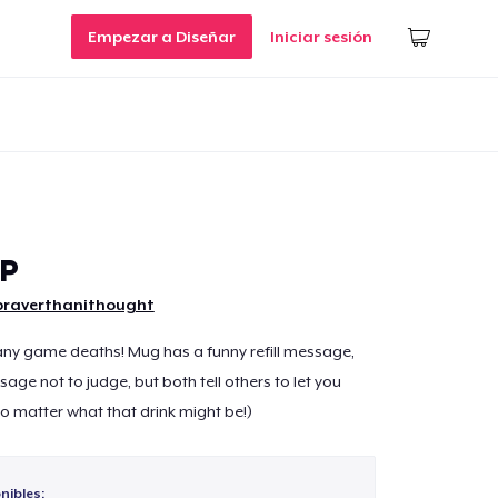
Empezar a Diseñar
Iniciar sesión
IP
braverthanithought
many game deaths! Mug has a funny refill message,
age not to judge, but both tell others to let you
(No matter what that drink might be!)
nibles: