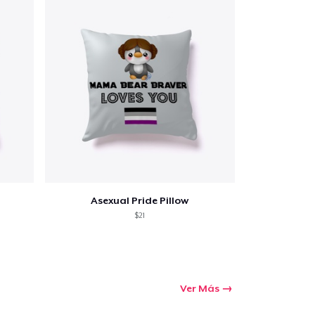
Ir al carrito
Cant.
Asexual Pride Pillow
$21
prando
Ver Más