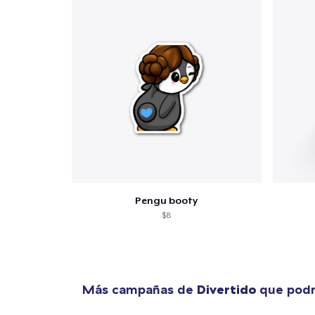
1
artícu
Pengu booty
$8
Fin
Más campañas de
Divertido
que podr