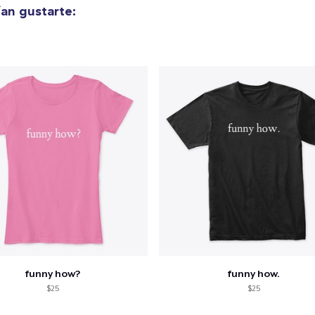
an gustarte:
funny how?
funny how.
$25
$25