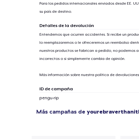
Para los pedidos internacionales enviados desde EE. UU
su país de destino.
Detalles de la devolución
Entendemos que ocurren accidentes. Si recibe un prod
lo reemplazaremos o le ofreceremos un reembolso dentr
nuestros productos se fabrican a pedido, no podemos ac
incorrectos o si simplemente cambia de opinión.
Más información sobre nuestra política de devolucione
ID de campaña
pengu-rip
Más campañas de
yourebraverthani