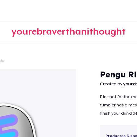
yourebraverthanithought
ido
Continuar
Pengu R
Created by
youre
F in chat for the 
tumbler has a mess
finish your drink! 
Productos Dispo