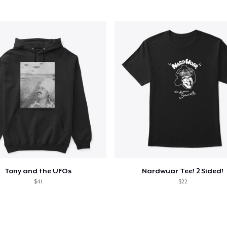
12,99 US$
Tony and the UFOs
Nardwuar Tee! 2 Sided!
$41
$22