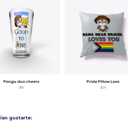
lo añadido al
carrito
Pengu duo cheers
Pride Pillow Love
$18
$29
alizar y pagar pedido
Seguir com
Die Cut Sticker
6,99 US$
ían gustarte:
Mug