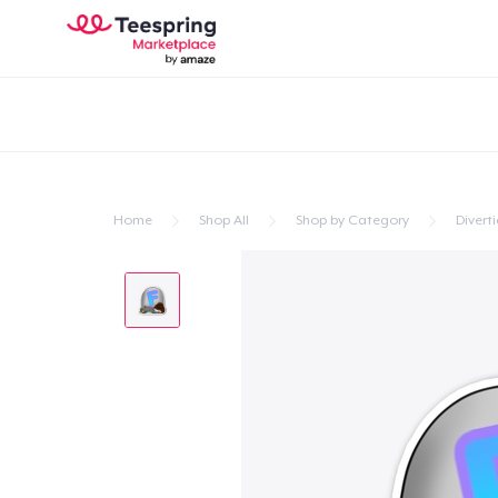
Home
Shop All
Shop by Category
Divert