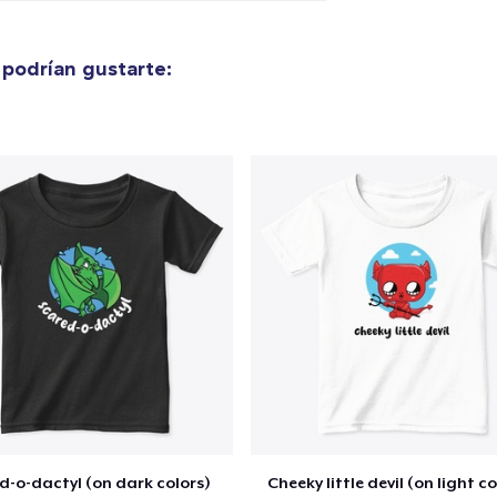
40,99 US$
podrían gustarte:
Classic Crew Neck T-Shirt
22,99 US$
Kids Classic Pullover Hoodie
34,99 US$
Unisex Premium Pullover Hoodie
40,99 US$
Comfort Tee
23,99 US$
Mug
15,99 US$
d-o-dactyl (on dark colors)
Cheeky little devil (on light co