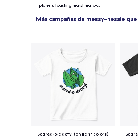
planets-toasting-marshmallows
Más campañas de
messy-nessie
que 
Scared-o-dactyl (on light colors)
Scare