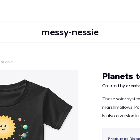
messy-nessie
 al cole
Continuar
Planets 
Created by
creato
These solar syste
marshmallows. Poor 
is also a version in
Productos Dispo