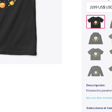
Descripción:
Klassische passfor
Mostrar Más Detall
Selecciona el ta