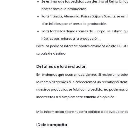
Se estima que los pedidos con destino al Reino Unido 
posteriores a la producción.
Para Francia, Alemania, Países Bajos y Suecia, se est
días hábiles posteriores a la producción.
Para todos los demás países de Europa, se estima que
hábiles posteriores a la producción.
Para los pedidos internacionales enviados desde EE. UU
su país de destino.
1
artícu
Detalles de la devolución
Entendemos que ocurren accidentes. Si recibe un prod
lo reemplazaremos o le ofreceremos un reembolso dentr
nuestros productos se fabrican a pedido, no podemos ac
Fin
incorrectos o si simplemente cambia de opinión.
Más información sobre nuestra política de devolucione
ID de campaña