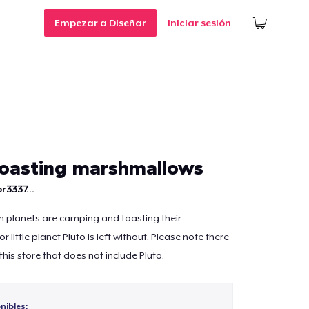
Empezar a Diseñar
Iniciar sesión
toasting marshmallows
r3337...
m planets are camping and toasting their
little planet Pluto is left without. Please note there
 this store that does not include Pluto.
nibles: