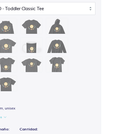
m, unisex
es
maño:
Cantidad: