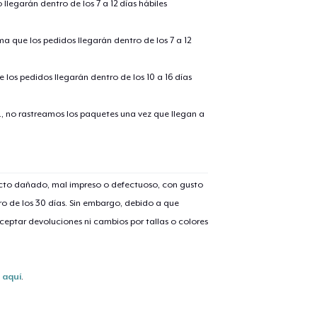
llegarán dentro de los 7 a 12 días hábiles
ima que los pedidos llegarán dentro de los 7 a 12
 los pedidos llegarán dentro de los 10 a 16 días
., no rastreamos los paquetes una vez que llegan a
lo añadido al
carrito
ucto dañado, mal impreso o defectuoso, con gusto
o de los 30 días. Sin embargo, debido a que
eptar devoluciones ni cambios por tallas o colores
alizar y pagar pedido
Seguir com
Toddler Classic Tee
s
aquí
.
21,99 US$
Unisex Classic Pullover Hoodie