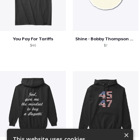
You Pay For Tariffs
Shine - Bobby Thompson Band Merch
$46
$7
×
This website uses cookies