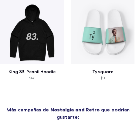
King 83. Pennii Hoodie
Ty square
$67
$51
Más campañas de
Nostalgia and Retro
que podrían
gustarte: