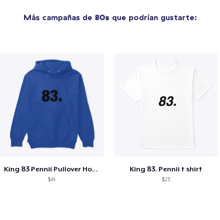
Más campañas de
80s
que podrían gustarte:
King 83 Pennii Pullover Hoodie
King 83. Pennii t shirt
$41
$23