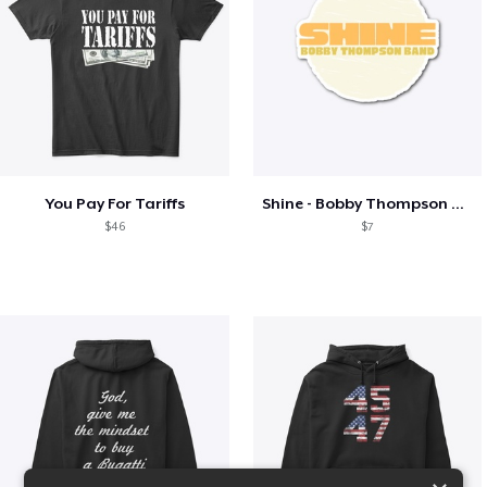
You Pay For Tariffs
Shine - Bobby Thompson Band Merch
$46
$7