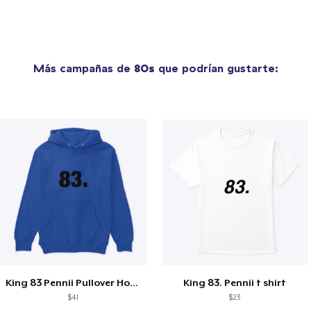
Más campañas de
80s
que podrían gustarte:
King 83 Pennii Pullover Hoodie
King 83. Pennii t shirt
$41
$23