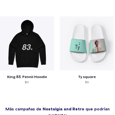
King 83. Pennii Hoodie
Ty square
$67
$51
Más campañas de
Nostalgia and Retro
que podrían
gustarte: