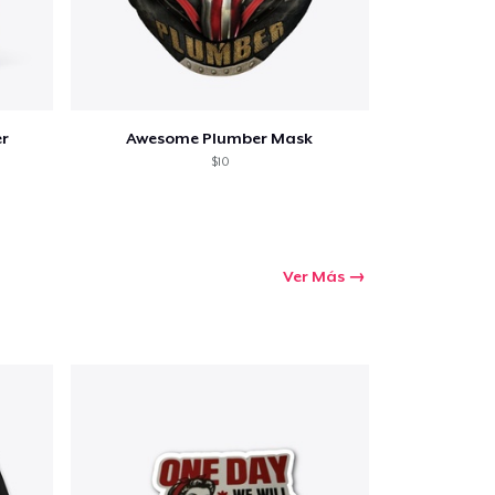
er
Awesome Plumber Mask
$10
Ver Más