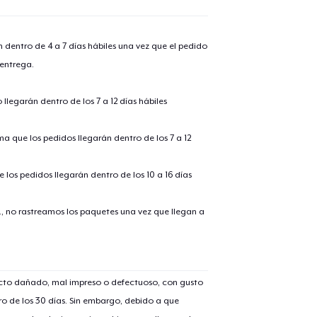
n dentro de 4 a 7 días hábiles una vez que el pedido
 entrega.
llegarán dentro de los 7 a 12 días hábiles
ima que los pedidos llegarán dentro de los 7 a 12
 los pedidos llegarán dentro de los 10 a 16 días
lo añadido al
carrito
., no rastreamos los paquetes una vez que llegan a
ucto dañado, mal impreso o defectuoso, con gusto
alizar y pagar pedido
Seguir com
o de los 30 días. Sin embargo, debido a que