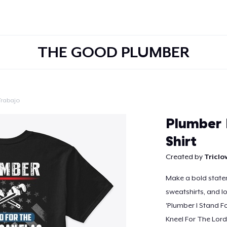
THE GOOD PLUMBER
Trabajo
Continuar
Plumber 
Shirt
Created by
Tricl
Make a bold statem
sweatshirts, and l
'Plumber I Stand 
Kneel For The Lord'