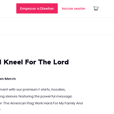
Empezar a Diseñar
Iniciar sesión
I Kneel For The Lord
own Merch
ent with our premium t-shirts, hoodies,
ong sleeves featuring the powerful message:
For The American Flag Work Hard For My Family And
.