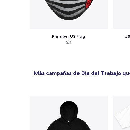
Plumber US Flag
US
$37
Más campañas de
Día del Trabajo
que