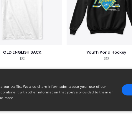
OLD ENGLISH BACK
Youth Pond Hockey
$32
$33
e our traffic. We also share information about your use of our
 combine it with other information that you’ve provided to them or
ad more
E
TARGETING
FUNCTIONALITY
UNCLASSIFIED