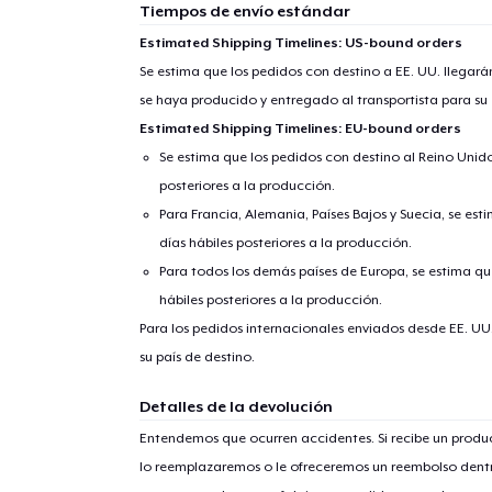
Tiempos de envío estándar
Estimated Shipping Timelines: US-bound orders
Se estima que los pedidos con destino a EE. UU. llegará
se haya producido y entregado al transportista para su
Estimated Shipping Timelines: EU-bound orders
Se estima que los pedidos con destino al Reino Unido 
posteriores a la producción.
Para Francia, Alemania, Países Bajos y Suecia, se est
días hábiles posteriores a la producción.
Para todos los demás países de Europa, se estima que
hábiles posteriores a la producción.
1
artícu
Para los pedidos internacionales enviados desde EE. UU
su país de destino.
Detalles de la devolución
Entendemos que ocurren accidentes. Si recibe un prod
Fin
lo reemplazaremos o le ofreceremos un reembolso dentr