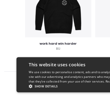
work hard win harder
$52
This website uses cookies
We use cookies to personalise content, ads and to analys
site with our advertising and analytics partners who may
Report this product
that they’ve collected from your use of their services.
Re
SHOW DETAILS
STRICTLY NECESSARY
PERFORMANC