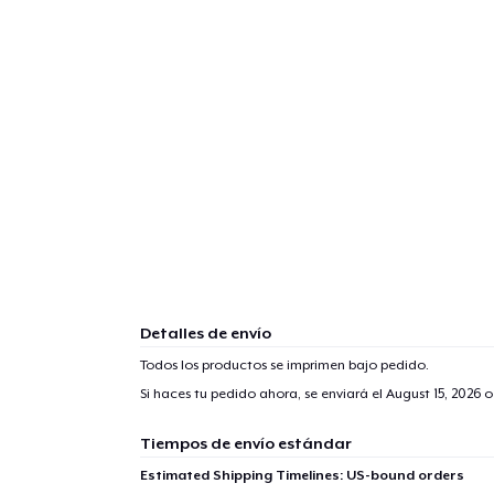
1
artícu
Detalles de envío
Fin
Todos los productos se imprimen bajo pedido.
Si haces tu pedido ahora, se enviará el
August 15, 2026
o
Tiempos de envío estándar
Estimated Shipping Timelines: US-bound orders