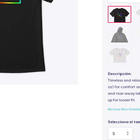
Descripción:
Timeless and reli
oz) for comfort an
and tear-away label
up for looser fit.
Mostrar Más Detall
Selecciona el ta