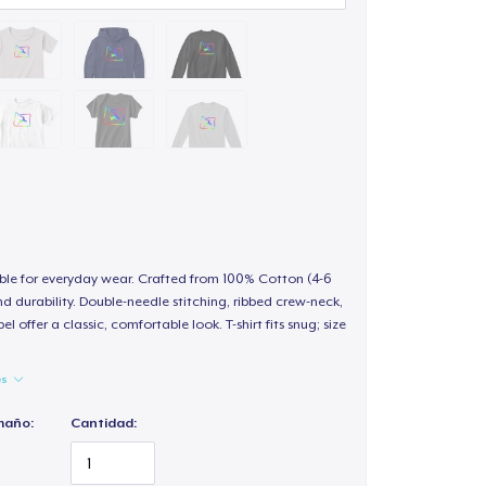
able for everyday wear. Crafted from 100% Cotton (4-6
d durability. Double-needle stitching, ribbed crew-neck,
 offer a classic, comfortable look. T-shirt fits snug; size
es
maño:
Cantidad: