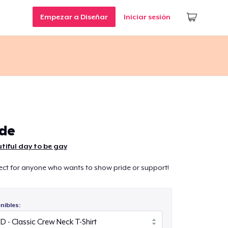
Empezar a Diseñar
Iniciar sesión
de
tiful day to be gay
ect for anyone who wants to show pride or support!
nibles: