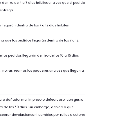
n dentro de 4 a 7 días hábiles una vez que el pedido
15,00 US$
 entrega.
Unisex Classic Pullover Hoodie
35,00 US$
llegarán dentro de los 7 a 12 días hábiles
Unisex Classic Crewneck Sweatshirt
ima que los pedidos llegarán dentro de los 7 a 12
30,00 US$
 los pedidos llegarán dentro de los 10 a 16 días
Kids Classic Pullover Hoodie
30,00 US$
., no rastreamos los paquetes una vez que llegan a
Kids Premium Tee
15,00 US$
ucto dañado, mal impreso o defectuoso, con gusto
Baby Premium Onesie
o de los 30 días. Sin embargo, debido a que
15,00 US$
eptar devoluciones ni cambios por tallas o colores
Classic Long Sleeve Tee