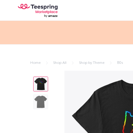
Home
Shop All
Shop by Theme
80s