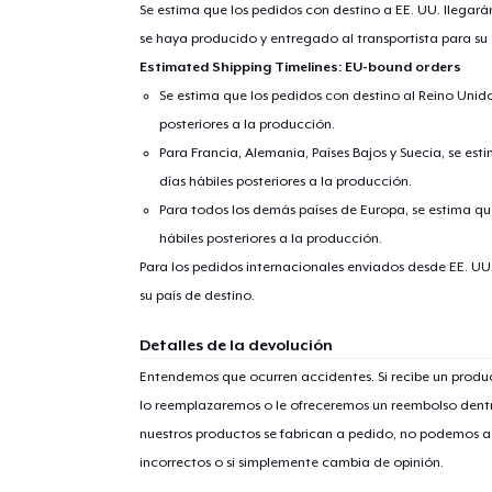
Se estima que los pedidos con destino a EE. UU. llegará
se haya producido y entregado al transportista para su
Estimated Shipping Timelines: EU-bound orders
Se estima que los pedidos con destino al Reino Unido 
posteriores a la producción.
Para Francia, Alemania, Países Bajos y Suecia, se est
días hábiles posteriores a la producción.
Para todos los demás países de Europa, se estima que
hábiles posteriores a la producción.
Para los pedidos internacionales enviados desde EE. UU
su país de destino.
Detalles de la devolución
Entendemos que ocurren accidentes. Si recibe un prod
lo reemplazaremos o le ofreceremos un reembolso dentr
nuestros productos se fabrican a pedido, no podemos ac
incorrectos o si simplemente cambia de opinión.