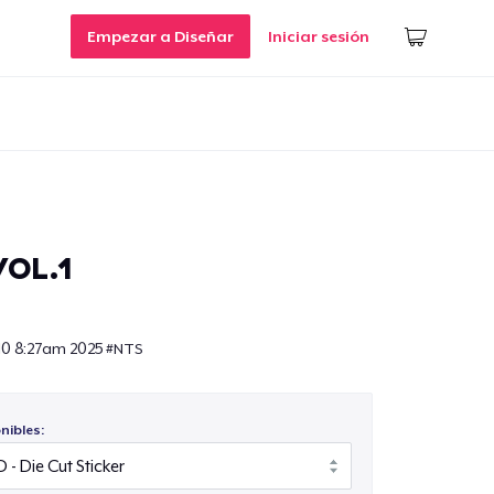
Empezar a Diseñar
Iniciar sesión
OL.1
10 8:27am 2025 #NTS
nibles: