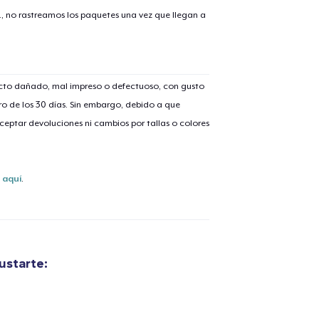
., no rastreamos los paquetes una vez que llegan a
ucto dañado, mal impreso o defectuoso, con gusto
o de los 30 días. Sin embargo, debido a que
eptar devoluciones ni cambios por tallas o colores
s
aquí
.
ustarte: