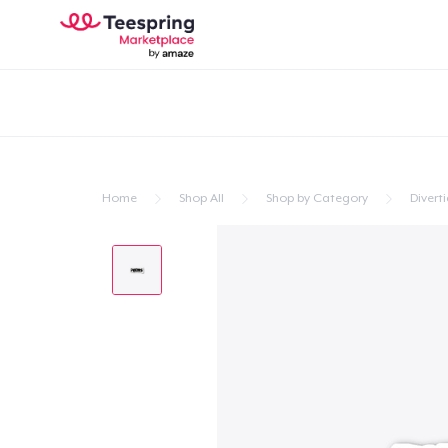
Home
Shop All
Shop by Category
Divert