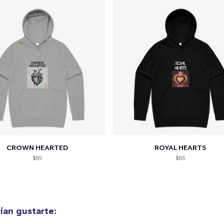
CROWN HEARTED
ROYAL HEARTS
$85
$85
ían gustarte:
lo añadido al
carrito