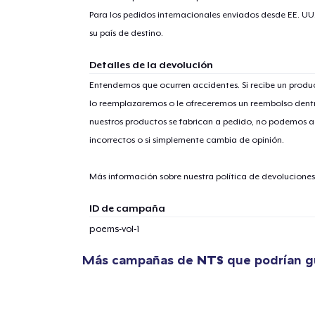
Para los pedidos internacionales enviados desde EE. UU
su país de destino.
Detalles de la devolución
Entendemos que ocurren accidentes. Si recibe un prod
lo reemplazaremos o le ofreceremos un reembolso dentr
nuestros productos se fabrican a pedido, no podemos ac
incorrectos o si simplemente cambia de opinión.
Más información sobre nuestra política de devolucione
ID de campaña
poems-vol-1
Más campañas de
NTS
que podrían g