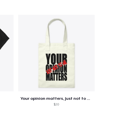
Ir al carrito
Cant.
prando
Your opinion matters, Just not to me!
$20