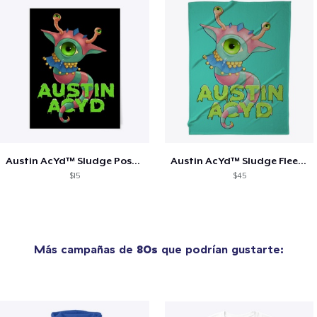
Austin AcYd™ Sludge Poster
Austin AcYd™ Sludge Fleece Blanket
$15
$45
Más campañas de
80s
que podrían gustarte: