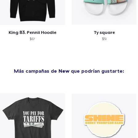
King 83. Pennii Hoodie
Ty square
$67
$51
Más campañas de
New
que podrían gustarte: