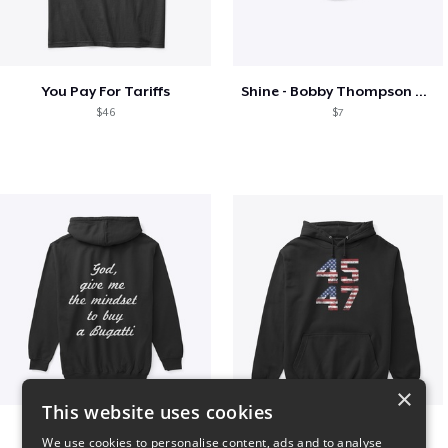
You Pay For Tariffs
Shine - Bobby Thompson Band Merch
$46
$7
×
This website uses cookies
B
Vintage 45-47 Design
We use cookies to personalise content, ads and to analyse