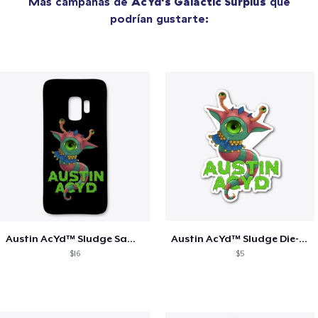
Más campañas de
AcYd's Galactic Surplus
que
podrían gustarte:
Austin AcYd™ Sludge Samsung Case
Austin AcYd™ Sludge Die-Cut Sticker
$16
$5