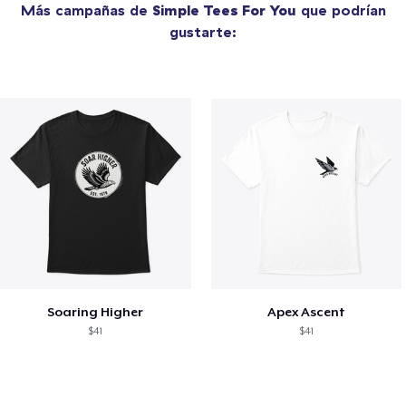
Más campañas de
Simple Tees For You
que podrían
gustarte:
Soaring Higher
Apex Ascent
$41
$41