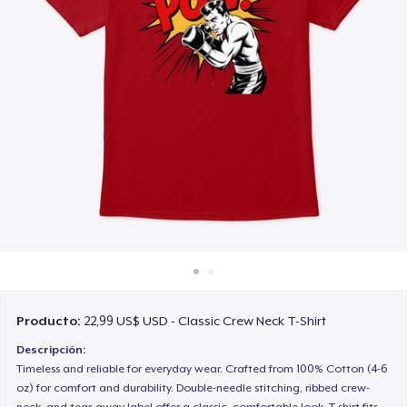
Cómo funciona
Venda en todas partes
Venda lo que sea
Producto:
22,99 US$ USD - Classic Crew Neck T-Shirt
Descripción:
Timeless and reliable for everyday wear. Crafted from 100% Cotton (4-6
oz) for comfort and durability. Double-needle stitching, ribbed crew-
neck, and tear-away label offer a classic, comfortable look. T-shirt fits