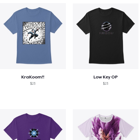
KraKoom!!
Low Key OP
$23
$23