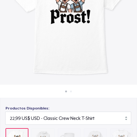
Cómo funciona
15,99 US$
Venda en todas partes
Unisex Classic Crewneck Sweatshirt
Venda lo que sea
32,99 US$
Women's Classic Tee
23,99 US$
Classic Long Sleeve Tee
30,99 US$
Productos Disponibles: