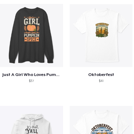
Just A Girl Who Loves Pumpkin Spice
Oktoberfest
$37
$41