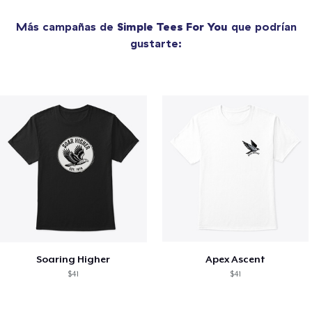
Más campañas de
Simple Tees For You
que podrían
gustarte:
Soaring Higher
Apex Ascent
$41
$41