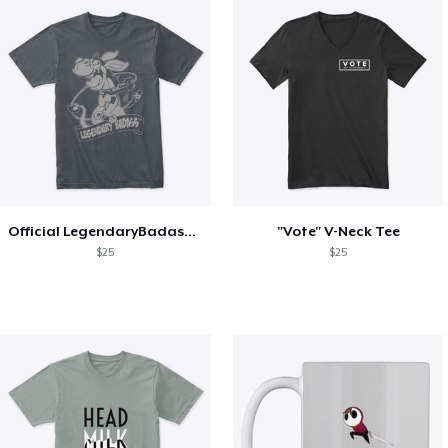
Official LegendaryBadass T-Shirt
"Vote" V-Neck Tee
$25
$25