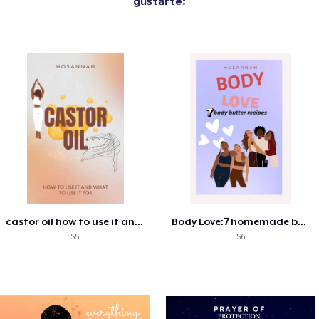
gustarte:
castor oil how to use it and...
Body Love:7 homemade body butter recipes
$5
$6