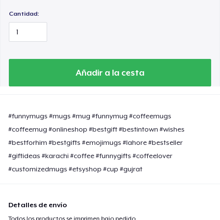
Cantidad:
Añadir a la cesta
#funnymugs #mugs #mug #funnymug #coffeemugs
#coffeemug #onlineshop #bestgift #bestintown #wishes
#bestforhim #bestgifts #emojimugs #lahore #bestseller
#giftideas #karachi #coffee #funnygifts #coffeelover
#customizedmugs #etsyshop #cup #gujrat
Detalles de envío
Todos los productos se imprimen bajo pedido.