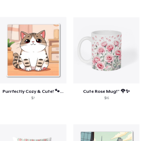
Purrfectly Cozy & Cute! 🐾☕
Cute Rose Mug!” 🌹✨
$7
$16