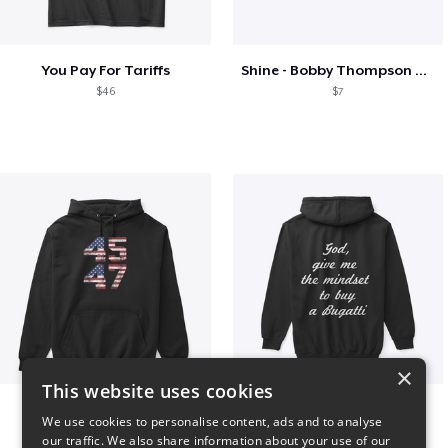
You Pay For Tariffs
Shine - Bobby Thompson Band Merch
$46
$7
×
This website uses cookies
Vintage 45-47 Design
B
We use cookies to personalise content, ads and to analyse
$40
$51
our traffic. We also share information about your use of our